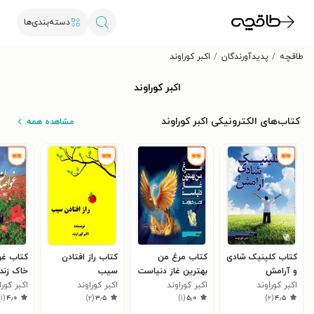
دسته‌بندی‌ها
طاقچه
پدیدآورندگان
اکبر کوراوند
اکبر کوراوند
کتاب‌های الکترونیکی اکبر کوراوند
مشاهده همه
کتاب کلینیک شادی
کتاب مرغ من
کتاب راز افتادن
کتاب غو
و آرامش
بهترین غاز دنیاست
سیب
خاک زنده
اکبر کوراوند
(جلد دوم)
اکبر کوراوند
اکبر کوراوند
اکبر کورا
)
۱
(
۴٫۰
)
۲
(
۳٫۵
)
۱
(
۵٫۰
)
۲
(
۴٫۵