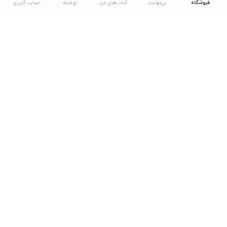
فروشگاه
بی‌نهایت
کتاب‌های من
نوشته
حساب کاربری
دانلود اپلیکیشن طاقچه
... موارد دیگر
مشاهدهٔ دیگر نسخه‌های طاقچه