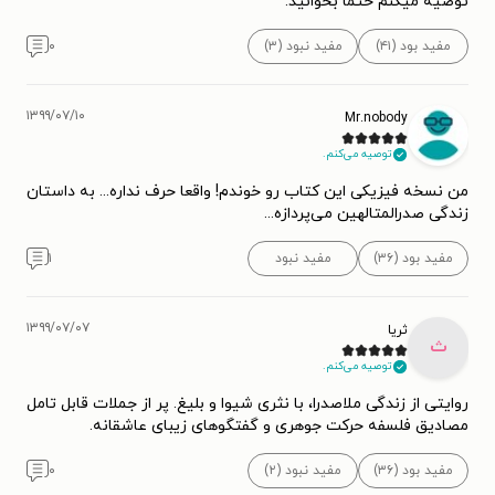
توصیه میکنم حتما بخوانید.
مفید بود (۴۱)
مفید نبود (۳)
۰
۱۳۹۹/۰۷/۱۰
Mr.nobody
توصیه می‌کنم.
من نسخه فیزیکی این کتاب رو خوندم! واقعا حرف نداره... به داستان
زندگی صدرالمتالهین می‌پردازه...
مفید بود (۳۶)
مفید نبود
۱
۱۳۹۹/۰۷/۰۷
ثریا
ث
توصیه می‌کنم.
روایتی از زندگی ملاصدرا، با نثری شیوا و بلیغ. پر از جملات قابل تامل
مصادیق فلسفه حرکت جوهری و گفتگوهای زیبای عاشقانه.
مفید بود (۳۶)
مفید نبود (۲)
۰