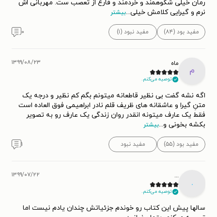
رمان خیلی شکوهمند و خردمند و فارغ از تعصب ست. مهربانی اش
نرم و گیرایی کلامش خیلی
...
بیشتر
مفید بود (۸۴)
مفید نبود (۱)
۰
۱۳۹۹/۰۸/۲۳
ماه
م
توصیه می‌کنم.
اگه نشه گفت بی نظیر قاطعانه میتونم بگم کم نظیر و درجه یک
متنِ گیرا و عاشقانه های ظریف قلم نادر ابراهیمی فوق العاده است
فقط یک عارف میتونه انقدر روان زندگی یک عارف رو به تصویر
بکشه بخونی و
...
بیشتر
مفید بود (۵۵)
مفید نبود
۱
۱۳۹۹/۰۷/۲۲
...
.
توصیه می‌کنم.
سالها پیش این کتاب رو خوندم جزئیاتش چندان یادم نیست اما