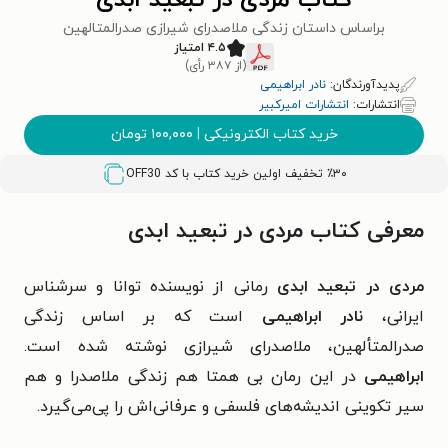
کتاب مردی در تبعید ابدی
ب‍راس‍اس‌ داس‍ت‍ان‌ زن‍دگ‍ی‌ م‍لاص‍درای‌ ش‍ی‍رازی‌ ص‍درال‍م‍ت‍ال‍ه‍ی‍ن
۴.۵ امتیاز
(از ۳۸۷ رأی)
پدیدآورندگان:
نادر ابراهیمی
انتشارات:
انتشارات امیرکبیر
خرید کتاب الکترونیکی
|
۱۰۰,۰۰۰
تومان
٪۳۰ تخفیف اولین خرید کتاب با کد
OFF30
معرفی کتاب مردی در تبعید ابدی
مردی در تبعید ابدی
رمانی از نویسنده توانا و سرشناس
ایرانی،
نادر ابراهیمی
است که بر اساس زندگی
صدرالمتألهین، ملاصدرای شیرازی نوشته شده است.
ابراهیمی
در این رمان بی همتا هم زندگی ملاصدرا و هم
سیر تکوینی اندیشه‌های فلسفی و عرفانی‌اش را پی‌می‌گیرد.