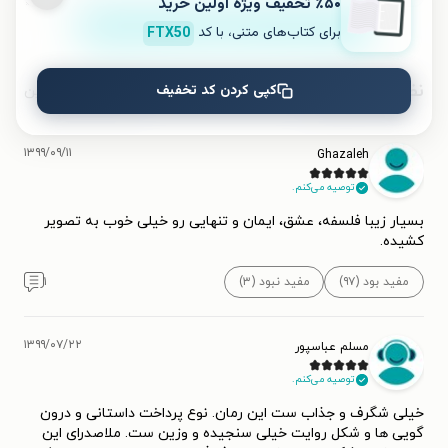
٪۵۰ تخفیف ویژۀ اولین خرید
ثبت نظر
برای کتاب‌های متنی، با کد
FTX50
نظرات کاربران
کپی کردن کد تخفیف
محبوب‌ترین
۱۳۹۹/۰۹/۱۱
Ghazaleh
توصیه می‌کنم.
بسیار زیبا فلسفه، عشق، ایمان و تنهایی رو خیلی خوب به تصویر
کشیده.
مفید بود (۹۷)
مفید نبود (۳)
۱
۱۳۹۹/۰۷/۲۲
مسلم عباسپور
توصیه می‌کنم.
خیلی شگرف و جذاب ست این رمان. نوع پرداخت داستانی و درون
گویی ها و شکل روایت خیلی سنجیده و وزین ست. ملاصدرای این