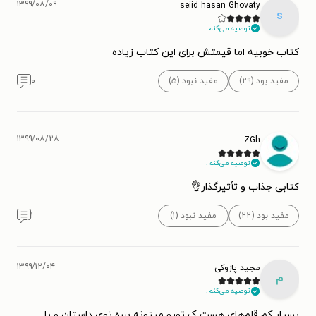
۱۳۹۹/۰۸/۰۹
seiid hasan Ghovaty
s
توصیه می‌کنم.
کتاب خوبیه اما قیمتش برای این کتاب زیاده
مفید بود (۲۹)
مفید نبود (۵)
۰
۱۳۹۹/۰۸/۲۸
ZGh
توصیه می‌کنم.
کتابی جذاب و تأثیرگذار👌
مفید بود (۲۲)
مفید نبود (۱)
۱
۱۳۹۹/۱۲/۰۴
مجید پازوکی
م
توصیه می‌کنم.
بسیار کم قلم‌های هست ک تورو میتونه ببره تویِ داستان و با