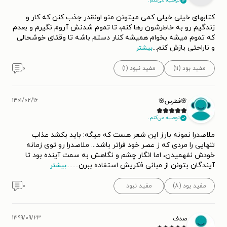
توصیه می‌کنم.
کتابهای خیلی خیلی کمی میتونن منو اونقدر جذب کنن که کار و
زندگیم رو به خاطرشون رها کنم، تا تموم شدنش آروم نگیرم و بعدم
که تموم میشه بخوام همیشه کنار دستم باشه تا وقتای خوشحالی
و ناراحتی بازش کنم
...
بیشتر
مفید بود (۱۱)
مفید نبود (۱)
۰
۱۴۰۱/۰۲/۱۶
🌸فطرس🌸
توصیه می‌کنم.
ملاصدرا نمونه بارز این شعر هست که میگه: باید بکشد عذاب
تنهایی را مردی که ز عصر خود فراتر باشد... ملاصدرا رو توی زمانه
خودش نفهمیدن، اما انگار چشم و نگاهش به سمت آینده بود تا
آیندگان بتونن از مبانی فکریش استفاده ببرن.....
...
بیشتر
مفید بود (۸)
مفید نبود
۰
۱۳۹۹/۰۹/۲۳
صدف