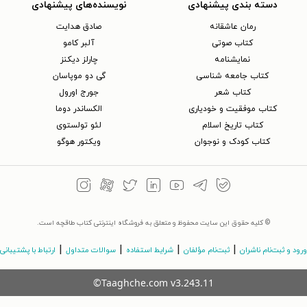
دسته بندی پیشنهادی
نویسنده‌های پیشنهادی
رمان عاشقانه
صادق هدایت
کتاب‌ صوتی
آلبر کامو
نمایشنامه
چارلز دیکنز
کتاب جامعه شناسی
گی دو موپاسان
کتاب شعر
جورج اورول
کتاب موفقیت و خودیاری
الکساندر دوما
کتاب تاریخ اسلام
لئو تولستوی
کتاب کودک و نوجوان
ویکتور هوگو
© کلیه حقوق این سایت محفوظ و متعلق به فروشگاه اینترنتی کتاب طاقچه است.
|
|
|
|
ورود و ثبت‌نام ناشران
ثبت‌نام مؤلفان
شرایط استفاده
سوالات متداول
ارتباط با پشتیبانی
©Taaghche.com
v
3.243.11