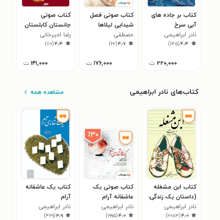
کتاب بر جاده های
کتاب صوتی فصل
کتاب صوتی
کتا
آبی سرخ
شیدایی لیلاها
جانستان کابلستان
آه
نادر ابراهیمی
مصطفی
رضا امیرخانی
یاس
۲
)
۱۱۰
(
۴٫۴
)
۶۲
(
۴٫۷
)
۱۴۵
(
۴٫۴
رحماندوست
۲۲۰,۰۰۰
ت
۱۷۶,۰۰۰
ت
۱۴۱,۰۰۰
ت
کتاب‌های نادر ابراهیمی
مشاهده همه
٪۳۰
کتاب ابن مشغله
کتاب صوتی یک
کتاب یک عاشقانه
کتا
(داستان یک زندگی،
عاشقانه آرام
آرام
شهر
جلد اول)
نادر ابراهیمی
نادر ابراهیمی
نادر ابراهیمی
می‌
نادر
۲
)
۴۶۹
(
۳٫۹
)
۱۹۹۵
(
۴٫۰
)
۲۰۸۳
(
۴٫۰