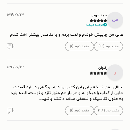
۱۳۹۹/۰۷/۲۴
سید مهدی
س
توصیه می‌کنم.
عالی من چاپیش خوندم و لذت بردم و با ملاصدرا بیشتر آشنا شدم
مفید بود (۲۹)
مفید نبود (۱)
۰
۱۳۹۹/۰۷/۲۳
رضوان
ر
عاااالی...من نسخه چاپی این کتاب رو دارم، و گاهی دوباره قسمت
هایی از کتاب را میخوانم و هر بار هم هنوز تازه و نوست، البته باید
به متون کلاسیک و فلسفی علاقه داشته باشید...
مفید بود (۲۸)
مفید نبود (۱)
۰