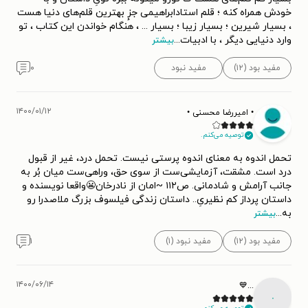
خودش همراه کنه ؛ قلم استادابراهیمی جزٕ بهترین قلم‌های دنیا هست
، بسیار شیرین ؛ بسیار زیبا ؛ بسیار ... ، هنگام خواندن این کتاب ، تو
وارد دنیایی دیگر ، با ادبیات
...
بیشتر
مفید بود (۱۲)
مفید نبود
۰
۱۴۰۰/۰۱/۱۲
• امیررضا محسنی •
توصیه می‌کنم.
تحمل اندوه به معنای اندوه پرستی نیست‌. تحمل درد، غیر از قبول
درد است. مشقت، آزمایشی‌ست از سوی حق، وراهی‌ست میان بُر به
جانب آرامش و شادمانی. ص۱۱۲ ~امان از نادرخان😬واقعا نویسنده و
داستان پرداز کم نظیریِ.. داستان زندگی فیلسوف بزرگ ملاصدرا رو
به
...
بیشتر
مفید بود (۱۲)
مفید نبود (۱)
۱
۱۴۰۰/۰۶/۱۴
...💙
.