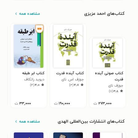
کتاب‌های احمد عزیزی
مشاهده همه
کتاب صوتی آینده
کتاب آینده قدرت
کتاب ابر طبقه
کتا
قدرت
جوزف اس. نای
دیوید راتکاف
اس
)
۴
(
۴٫۰
)
۳
(
۴٫۷
جوزف نای
توم
۰
)
۱۱
(
۳٫۸
۲۷۳,۰۰۰
ت
۱۹۰,۰۰۰
ت
۳۳,۰۰۰
ت
کتاب‌های انتشارات بین‌المللی الهدی
مشاهده همه