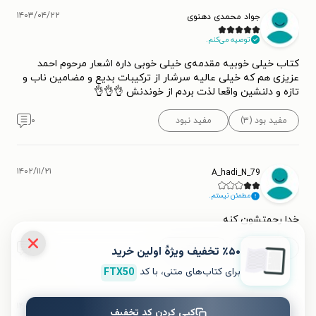
۱۴۰۳/۰۴/۲۲
جواد محمدی دهنوی
توصیه می‌کنم.
کتاب خیلی خوبیه مقدمه‌ی خیلی خوبی داره اشعار مرحوم احمد
عزیزی هم که خیلی عالیه سرشار از ترکیبات بدیع و مضامین ناب و
تازه و دلنشین واقعا لذت بردم از خوندنش 👌👌👌
مفید بود (۳)
مفید نبود
۰
۱۴۰۲/۱۱/۲۱
A_hadi_N_79
مطمئن نیستم.
خدا رحمتشون کنه
مفید بود (۱)
مفید نبود
۰
٪۵۰ تخفیف ویژۀ اولین خرید
برای کتاب‌های متنی، با کد
FTX50
۱۴۰۵/۰۲/۰۴
کاربر 8620436
کپی کردن کد تخفیف