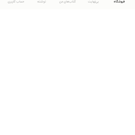
فروشگاه
بی‌نهایت
کتاب‌های من
نوشته
حساب کاربری
دانلود اپلیکیشن طاقچه
... موارد دیگر
مشاهدهٔ دیگر نسخه‌های طاقچه