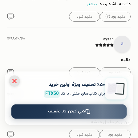
داشته باشه و به
...
بیشتر
مفید بود (۲)
مفید نبود
۰
۱۳۹۸/۱۲/۲۰
aysan
a
عالیه
مفید بود
مفید نبود
۰
٪۵۰ تخفیف ویژۀ اولین خرید
برای کتاب‌های متنی، با کد
FTX50
۱۳۹۴/۰۶/۲۲
کاربر 27320
ک
کپی کردن کد تخفیف
واقعا کتاب خوبیه و با دقت به نکاتش فکر میکنم خیلی از مشکلات
بین زوج ها حل میشه.
مفید بود
مفید نبود
۰