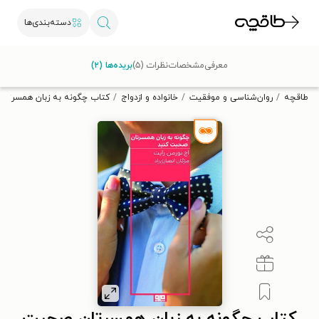
دسته‌بندی‌ها
با کد تخفیف OFF30 اولین کتاب الکترونیکی یا صوتی‌ات را با ۳۰٪
معرفی
مشخصات
نظرات (۵)
بریده‌ها (۲)
تخفیف از طاقچه دریافت کن.
طاقچه
روان‌شناسی و موفقیت
خانواده و ازدواج
کتاب چگونه به زبان همسرتا