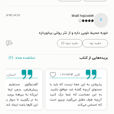
۱۳۹۴/۰۴/۱۶
khalil hajizadeh
k
خوبه محیط خوبی داره و از نثر روانی برخورداره
مفید بود
مفید نبود (۱)
۰
مشاهده همه
(۲)
بریده‌هایی از کتاب
کاربر ۳۲۷۱۴۹۴
۱
احسان رضاپور
پذیرفتن به این معنا نیست که باید با
گفت‌وگوی مستقیم یعن
محتوای آن‌چه گفته شد موافق باشید.
پیش‌فرض، بدون ایما و اشا
به این معناست که شما درک کنید
این‌که به بیراهه بروید و بد
آن‌چه طرف مقابل می‌گوید چیزی است
به در بگویید تا دیوار بشنود.
که احساس می‌کند.
این كارها باعث ایجاد انحراف 