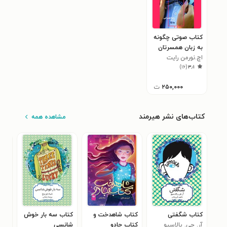
کتاب صوتی چگونه
به زبان همسرتان
صحبت کنید
اچ.نورمن رایت
)
۱۶
(
۳٫۱
۲۵۰,۰۰۰
ت
کتاب‌های نشر هیرمند
مشاهده همه
کتاب شگفتی
کتاب شاهدخت و
کتاب سه بار خوش
کتا
آر. جی. پالاسیو
کتاب جادو
شانسی
تام 