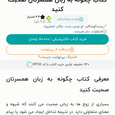
کتاب چگونه به زبان همسرتان صحبت
کنید
۴.۴ امتیاز
خواندن نمونۀ رایگان
(از ۹ رأی)
پدیدآورندگان:
اچ.نورمن رایت
،
مژگان انصاری‌راد
انتشارات:
نشر هیرمند
خرید کتاب الکترونیکی
|
۵۰,۰۰۰
تومان
دریافت از بی‌نهایت
اشتراک
بی‌نهایت
چیست؟
٪۳۰ تخفیف اولین خرید کتاب با کد
OFF30
معرفی کتاب چگونه به زبان همسرتان
صحبت کنید
بسیاری از زوج ها به زبانی صحبت می کنند که شیوه و
معنای متفاوتی دارد. در نتیجه تداخل ایجاد می شود یا پیام