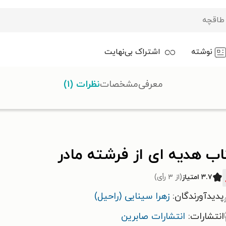
نوشته
اشتراک بی‌نهایت
معرفی
مشخصات
نظرات (۱)
در
ب هدیه ای از فرشته مادر
۳.۷ امتیاز
(از ۳ رأی)
پدیدآورندگان:
زهرا سینایی (راحیل)
انتشارات:
انتشارات صابرین