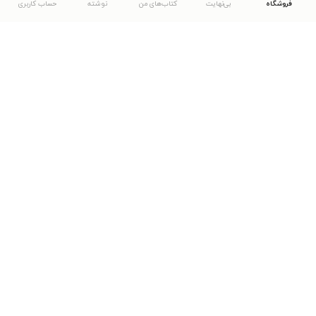
فروشگاه
بی‌نهایت
کتاب‌های من
نوشته
حساب کاربری
دانلود اپلیکیشن طاقچه
... موارد دیگر
مشاهدهٔ دیگر نسخه‌های طاقچه