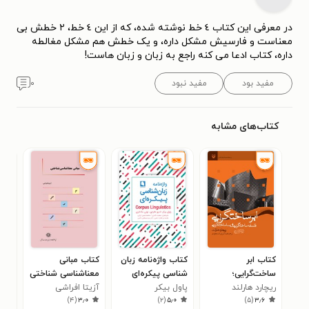
در معرفی این کتاب ٤ خط نوشته شده، که از این ٤ خط، ٢ خطش بی
معناست و فارسیش مشکل داره، و یک خطش هم مشکل مغالطه
داره، کتاب ادعا می کنه راجع به زبان و زبان هاست!
مفید بود
مفید نبود
۰
کتاب‌های مشابه
کتاب ابر
کتاب واژه‌نامه زبان
کتاب مبانی
کتا
ساخت‌گرایی؛
شناسی پیکره‌ای
معناشناسی‌ شناختی
مقا
فلسفه‌ی
ریچارد هارلند
پاول بیکر
آزی‍ت‍ا اف‍راش‍ی‌
هم‌
کور
۰
)
۴
(
۳٫۰
)
۲
(
۵٫۰
)
۵
(
۳٫۶
ساخت‌گرایی و
معن