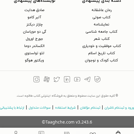
دسته بندی پیشنهادی
نویسنده‌های پیشنهادی
رمان عاشقانه
صادق هدایت
کتاب‌ صوتی
آلبر کامو
نمایشنامه
چارلز دیکنز
کتاب جامعه شناسی
گی دو موپاسان
کتاب شعر
جورج اورول
کتاب موفقیت و خودیاری
الکساندر دوما
کتاب تاریخ اسلام
لئو تولستوی
کتاب کودک و نوجوان
ویکتور هوگو
© کلیه حقوق این سایت محفوظ و متعلق به فروشگاه اینترنتی کتاب طاقچه است.
|
|
|
|
ورود و ثبت‌نام ناشران
ثبت‌نام مؤلفان
شرایط استفاده
سوالات متداول
ارتباط با پشتیبانی
©Taaghche.com
v
3.243.6