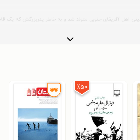
در دوران کودکی سایمون به شهر لیدن در هلند نقل مکان کرد، جایی
 دانشگاه آکسفورد فراگرفت و سپس با اخذ بورسیه‌ی کِنِدی (شامل 
یل در دانشگاه هاروارد پرداخت.
یت فوتبال در جهان بنویسد و از آن‌جایی که در آن ایام یافتن اطلا
٪۵۰
 آورد.
گی ژورنالیستی خود را صرف پرداختن به موضاعت مهمی چون اقتصاد
به کار شود. کوپر که در جایگاه جدید خود مجبور بود هرروز از اوضاع 
تون‌نویسی در بخش فوتبال جهان روزنامه‌ی آبزِرور پرداخت.