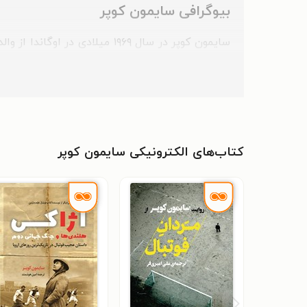
بیوگرافی سایمون کوپر
ترور شده بود، سایمون نام گرفت. خانواده‌ی کوپر 
دانشگاه آن به تدریس مشغول بود.
سایمون مطالعه‌ی رشته‌ی «تاریخ و آلمانی» را در
تحصیل در دانشگاه‌های هاروارد و ام.آی.تی) به تحص
کتاب‌های الکترونیکی سایمون کوپر
کوپر در بیست‌ودوسالگی تصمیم گرفت کتابی با محور
خود با نام
فوتبال علیه دشمن
کتاب ورزشی سال ویلیام هیل را برای کوپر به ارمغان
او پس از پایان نگارش این کتاب تصمیم گرفت زند
خبرنگار امور ارزی روزنامه‌ی فایننشال تایمز مشغول 
دلیل ملال و یکنواختی این کار آن را رها کرد و به س