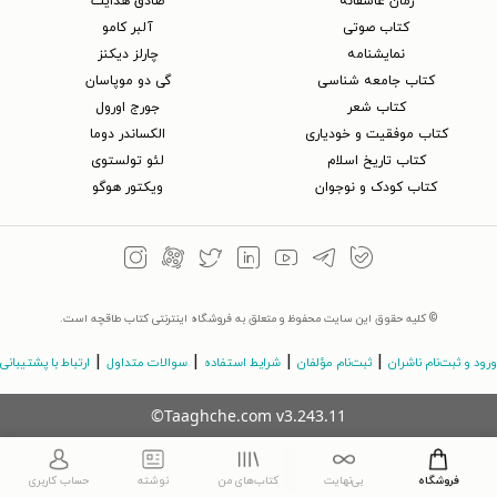
رمان عاشقانه
صادق هدایت
کتاب‌ صوتی
آلبر کامو
نمایشنامه
چارلز دیکنز
کتاب جامعه شناسی
گی دو موپاسان
کتاب شعر
جورج اورول
کتاب موفقیت و خودیاری
الکساندر دوما
کتاب تاریخ اسلام
لئو تولستوی
کتاب کودک و نوجوان
ویکتور هوگو
© کلیه حقوق این سایت محفوظ و متعلق به فروشگاه اینترنتی کتاب طاقچه است.
|
|
|
|
ورود و ثبت‌نام ناشران
ثبت‌نام مؤلفان
شرایط استفاده
سوالات متداول
ارتباط با پشتیبانی
©Taaghche.com
v
3.243.11
فروشگاه
بی‌نهایت
کتاب‌های من
نوشته
حساب کاربری