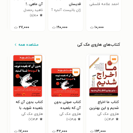
احمد علامه فلسفی
قدیسان
آن ماهی...!
درو
ژان باتیست آندره آ
ناهید رحمدل
مهس
)
۵
(
۲٫۰
۱۰,۰۰۰
ت
۱۹۰,۰۰۰
ت
۲۷,۰۰۰
ت
کتاب‌های هاروی مک کی
مشاهده همه
کتاب ما اخراج
کتاب صوتی بدون
کتاب بدون آن که
کتا
شدیم و این بهترین
آن که بلعیده
بلعیده شوید، با
هار
۸
هاروی مک کی
اتفاق زندگی‌مان بود
هاروی مک کی
شوید، با کوسه‌ ها
هاروی مک کی
کوسه‌ها شنا کنید
)
۷
(
۳٫۴
)
۱۰
(
۳٫۵
)
۸
(
۴٫۳
شنا کنید
۱۶۴,۰۰۰
ت
۴۲,۰۰۰
ت
۱۷,۰۰۰
ت