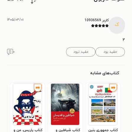
۱۴۰۵/۰۳/۰۱
کاربر 10936569
ک
۲
مفید بود
مفید نبود
۰
کتاب‌های مشابه
کتاب جمهوری بنین
کتاب شیاطین و
کتاب پاریس، من و
کتا