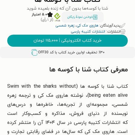
کتاب شنا با کوسه ها
شنا با کوسه‌ها بدون آن که زنده بلعیده شوید
۵.۰ امتیاز
خواندن نمونۀ رایگان
(از ۱ رأی)
پدیدآورندگان:
هاروی مک کی
،
زهره شمسی
انتشارات:
انتشارات کتیبه پارسی
خرید کتاب الکترونیکی
|
۱۱۵,۰۰۰
تومان
٪۳۰ تخفیف اولین خرید کتاب با کد
OFF30
معرفی کتاب شنا با کوسه ها
کتاب شنا با کوسه‌ ها (
Swim with the sharks without
being eaten alive
)، نوشته هاروی مک کی و ترجمه زهره
شمسی، مجموعه‌ای از تجربه‌ها، خاطره‌ها و درس‌های
نویسنده از دنیای فروش، مذاکره و کسب‌وکار است
که
انتشارات کتیبه پارسی در سال ۱۴۰۴ آن را منتشر کرده
است
.
هاروی مک کی
که سال‌ها در فضای رقابتی تجارت و