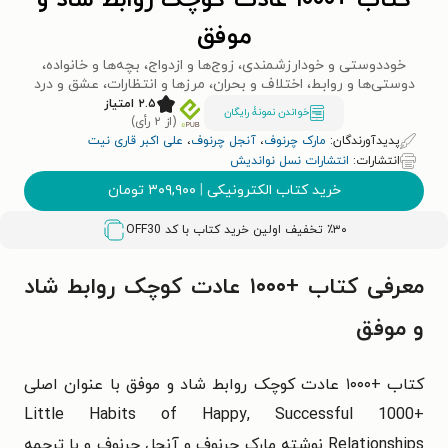
کتاب +۱۰۰۰ عادت کوچک روابط شاد و
موفق
خوددوستی و خودارزشمندی، زوج‌ها و ازدواج، بچه‌ها و خانواده،
دوستی‌ها و روابط، اختلاف و بحران، مرزها و انتظارات، عشق و درد
۲.۵ امتیاز
خواندن نمونۀ رایگان
(از ۲ رأی)
پدیدآورندگان:
مارک چرنوف
،
آنجل چرنوف
،
علی اکبر قاری نیت
انتشارات:
انتشارات نسل نواندیش
خرید کتاب الکترونیکی
|
۳۰۹,۹۰۰
تومان
٪۳۰ تخفیف اولین خرید کتاب با کد
OFF30
معرفی کتاب +۱۰۰۰ عادت کوچک روابط شاد
و موفق
کتاب +۱۰۰۰ عادت کوچک روابط شاد و موفق با عنوان اصلی
+1000 Little Habits of Happy, Successful
Relationships نوشته مارک چرنوف و آنجل چرنوف و با ترجمه