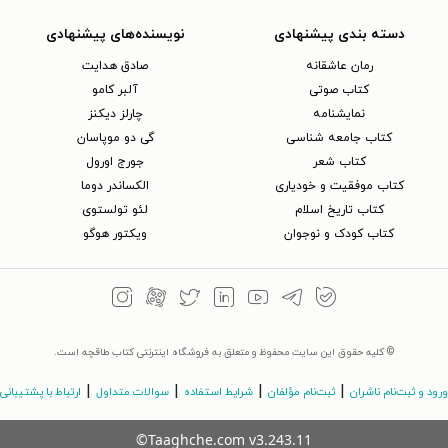
دسته بندی پیشنهادی
نویسنده‌های پیشنهادی
رمان عاشقانه
صادق هدایت
کتاب‌ صوتی
آلبر کامو
نمایشنامه
چارلز دیکنز
کتاب جامعه شناسی
گی دو موپاسان
کتاب شعر
جورج اورول
کتاب موفقیت و خودیاری
الکساندر دوما
کتاب تاریخ اسلام
لئو تولستوی
کتاب کودک و نوجوان
ویکتور هوگو
© کلیه حقوق این سایت محفوظ و متعلق به فروشگاه اینترنتی کتاب طاقچه است.
|
|
|
|
ورود و ثبت‌نام ناشران
ثبت‌نام مؤلفان
شرایط استفاده
سوالات متداول
ارتباط با پشتیبانی
©Taaghche.com
v
3.243.11