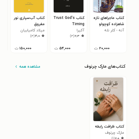
کتاب ماجراهای تازه
کتاب Trust God's
کتاب آب‌سپاری نور
کتا
شاهزاده کوچولو
Timing
مغروق
صمد 
۰
آنه - کلر نله
(کتاب دهم؛ سیاره
آکیرا ‍
میلاد کامیابیان
)
۳
(
۴٫۰
)
۳
(
۲٫۳
عاشقان راه آهن)
۲۰,۰۰۰
ت
۵۴,۰۰۰
ت
۱۵۰,۰۰۰
ت
کتاب‌های مارک چرنوف
مشاهده همه
کتاب ظرافت رابطه
مارک چرنوف
)
۱
(
۲٫۰