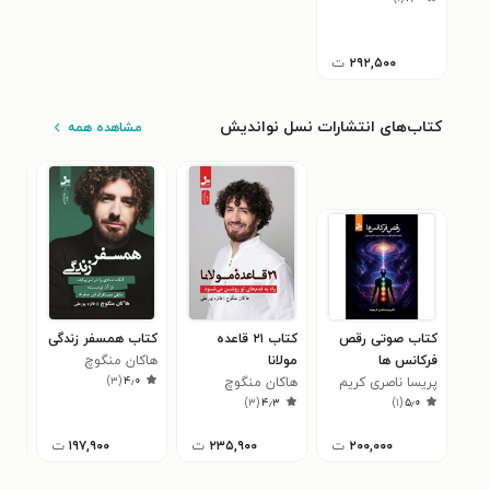
۲۹۲,۵۰۰
ت
کتاب‌های انتشارات نسل نواندیش
مشاهده همه
کتاب صوتی رقص
کتاب ۲۱ قاعده
کتاب همسفر زندگی
کتا
فرکانس ها
مولانا
هاکان منگوچ
پید
)
۳
(
۴٫۰
پریسا ناصری کریم
هاکان منگوچ
هست
هاک
۰
)
۳
(
۴٫۳
)
۱
(
۵٫۰
وند
۲۰۰,۰۰۰
ت
۲۳۵,۹۰۰
ت
۱۹۷,۹۰۰
ت