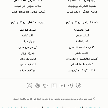
اپلیکیشن کتاب طاقچه
کتاب صوتی ملت عشق
هدیه اشتراک بی‌نهایت
کتاب صوتی اثر مرکب
مجلهٔ معرفی و نقد کتاب
کتاب صوتی عادت‌های اتمی
دسته بندی پیشنهادی
نویسنده‌های پیشنهادی
رمان عاشقانه
صادق هدایت
کتاب‌ صوتی
آلبر کامو
نمایشنامه
چارلز دیکنز
کتاب جامعه شناسی
گی دو موپاسان
کتاب شعر
جورج اورول
کتاب موفقیت و خودیاری
الکساندر دوما
کتاب تاریخ اسلام
لئو تولستوی
کتاب کودک و نوجوان
ویکتور هوگو
© کلیه حقوق این سایت محفوظ و متعلق به فروشگاه اینترنتی کتاب طاقچه است.