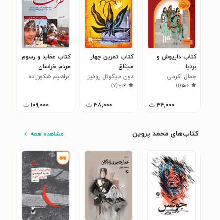
کتاب داریوش و
کتاب تمرین چهار
کتاب عقاید و رسوم
بردیا
میثاق
مردم خراسان
زندگ
جمال اکرمی
دون میگوئل روئیز
ابراهیم شکورزاده
و ج
مات
)
۷
(
۳٫۶
)
۱
(
۵٫۰
بلوری
۳۴,۰۰۰
ت
۳۸,۰۰۰
ت
۱۰۹,۰۰۰
ت
کتاب‌های محمد پروین
مشاهده همه