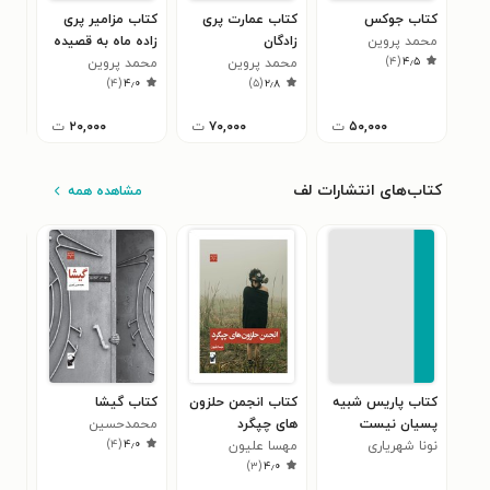
کتاب جوکس
کتاب عمارت پری
کتاب مزامیر پری
کتا
محمد پروین
زادگان
زاده ماه به قصیده
چاق
)
۴
(
۴٫۵
محمد پروین
کاردی کاتوره
محمد پروین
محم
)
۴
(
۴٫۰
)
۵
(
۲٫۸
۵۰,۰۰۰
ت
۷۰,۰۰۰
ت
۲۰,۰۰۰
ت
کتاب‌های انتشارات لف
مشاهده همه
کتاب پاریس شبیه
کتاب انجمن حلزون
کتاب گیشا
کتا
پسیان نیست
های چپگرد
محمدحسین
جاه
)
۴
(
۴٫۰
نونا شهریاری
مهسا علیون
گودرزی
سول
۰
)
۳
(
۴٫۰