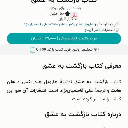
کتاب بازگشت به عشق
راهنمایی برای زوج‌ها
۵.۰ امتیاز
(از ۲ رأی)
پدیدآورندگان:
هارویل هندریکس
،
هلن هانت
،
علی قاسمیان‌نژاد
انتشارات:
نشر آن‌سو
خرید کتاب الکترونیکی
|
۲۷۹,۰۰۰
تومان
٪۳۰ تخفیف اولین خرید کتاب با کد
OFF30
معرفی کتاب بازگشت به عشق
کتاب
بازگشت به عشق
نوشتهٔ
هارویل هندریکس
و
هلن
هانت
و ترجمهٔ
علی قاسمیان‌نژاد
است.
انتشارات آن سو
این
کتاب را منتشر کرده است.
درباره کتاب بازگشت به عشق