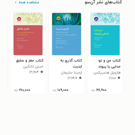
کتاب‌های نشر آن‌سو
مشاهده همه
کتاب من و تو؛
کتاب گذری به
کتاب مغز و عشق
کتا
جدایی یا پیوند
ابدیت
استن تاتکین
مایستر
۸
)
۴
(
۲٫۳
هارویل هندریکس
ازمینا سلیمان
)
۳
(
۴٫۷
)
۱
(
۱٫۰
۶۷,۶۰۰
ت
۱۰۹,۰۰۰
ت
۲۱۰,۰۰۰
ت