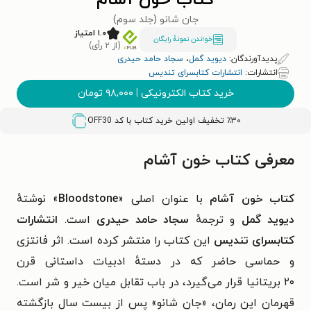
کتاب خون آشام
جان شانو (جلد سوم)
۱.۰ امتیاز
خواندن نمونۀ رایگان
(از ۲ رأی)
پدیدآورندگان:
دیوید گمل
،
سجاد حامد حیدری
انتشارات:
انتشارات کتابسرای تندیس
خرید کتاب الکترونیکی
|
۹۸,۰۰۰
تومان
٪۳۰ تخفیف اولین خرید کتاب با کد
OFF30
معرفی کتاب خون آشام
کتاب
خون آشام
با عنوان اصلی «
Bloodstone
» نوشتهٔ
دیوید گمل
و ترجمهٔ
سجاد حامد حیدری
است.
انتشارات
کتابسرای تندیس
این کتاب را منتشر کرده است. اثر
فانتزی
و حماسی
حاضر که در دستهٔ ادبیات داستانی قرن
۲۰
بریتانیا
قرار می‌گیرد، در باب
تقابل میان خیر و شر
است.
قهرمان این رمان، «جان شانو» پس از بیست سال بازگشته