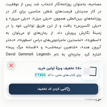
مصاحبه، به‌عنوان روزنامه‌نگار انتخاب شد. پس از موفقیت
در کار جدیدش فرصت‌های شغلی مناسبی برای کار در
روزنامه‌های بین‌المللی همچون «دیلی میل»، «دیلی میرور» و
«دیلی اکسپرس» یافت و از این طریق توانایی خود را در
زمینهٔ نگارش پرورش داد. از رمان‌های او می‌توان به
«اسطوره»، «نخستین ماجراجویی‌های دراسِ اسطوره»، «دختر
آیرون هند»، «شاهین نیمه‌شب» و «افسانه مرگ پیما»
اشاره کرد.
جایزه‌ای به نام
«David Gemmell Legend
Award» در سال ۲۰۰۹ میلادی برای گرامی‌داشت این نویسنده
٪۵۰ تخفیف ویژۀ اولین خرید
و برای تجلیل از بهترین رمان‌های فانتزیِ حماسی تأسیس
برای کتاب‌های متنی، با کد
FTX50
شد.
نظر افراد و مجله‌های مشهور درباره کتاب یا
کپی کردن کد تخفیف
نویسنده