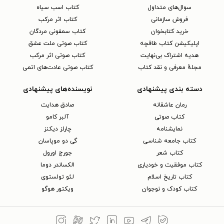
سوال‌های متداول
کتاب اسب سیاه
فروش سازمانی
کتاب اثر مرکب
خرید کتابخوان
کتاب سمفونی مردگان
اپلیکیشن کتاب طاقچه
کتاب صوتی ملت عشق
هدیه اشتراک بی‌نهایت
کتاب صوتی اثر مرکب
مجلهٔ معرفی و نقد کتاب
کتاب صوتی عادت‌های اتمی
دسته بندی پیشنهادی
نویسنده‌های پیشنهادی
رمان عاشقانه
صادق هدایت
کتاب‌ صوتی
آلبر کامو
نمایشنامه
چارلز دیکنز
کتاب جامعه شناسی
گی دو موپاسان
کتاب شعر
جورج اورول
کتاب موفقیت و خودیاری
الکساندر دوما
کتاب تاریخ اسلام
لئو تولستوی
کتاب کودک و نوجوان
ویکتور هوگو