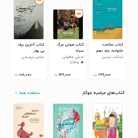
کتاب سلامت
کتاب صوتی مرگ
کتاب آخرین برف
کتاب
خانواده؛ جلد دهم
سیاه
بی بهار
آگو
۰
اسکات لیتین
امیلی ماهونی
عباس درویشی
)
۶
(
۳٫۸
کرمانشاهی
۲۹۹,۰۰۰
ت
۱۳۶,۰۰۰
ت
۱۰۸,۰۰۰
ت
کتاب‌های مرضیه جوکار
مشاهده همه