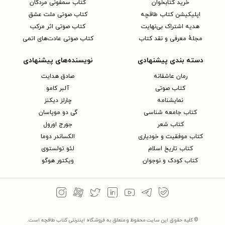
خرید کتابخوان
کتاب سمفونی مردگان
اپلیکیشن کتاب طاقچه
کتاب صوتی ملت عشق
هدیه اشتراک بی‌نهایت
کتاب صوتی اثر مرکب
مجلهٔ معرفی و نقد کتاب
کتاب صوتی عادت‌های اتمی
دسته بندی پیشنهادی
نویسنده‌های پیشنهادی
رمان عاشقانه
صادق هدایت
کتاب‌ صوتی
آلبر کامو
نمایشنامه
چارلز دیکنز
کتاب جامعه شناسی
گی دو موپاسان
کتاب شعر
جورج اورول
کتاب موفقیت و خودیاری
الکساندر دوما
کتاب تاریخ اسلام
لئو تولستوی
کتاب کودک و نوجوان
ویکتور هوگو
© کلیه حقوق این سایت محفوظ و متعلق به فروشگاه اینترنتی کتاب طاقچه است.