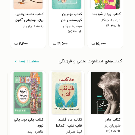
کتاب بیدار شو بابا
کتاب بهترین
کتاب داستان‌هایی
مرضیه جوکار
کریسمس من
برای نوجوانی آهوی
)
۴
(
۳٫۸
مرضیه جوکار
اول
بنفشه چاپاری
)
۳
(
۴٫۰
۱۵,۰۰۰
ت
۱۴,۵۰۰
ت
۴,۴۰۰
ت
کتاب‌های انتشارات علمی و فرهنگی
مشاهده همه
کتاب مادر
کتاب ماه گفت،
کتاب یکی بود، یکی
کتا
فلوریان زلر
قلپ قلپ.. کمک!
نبود
خالی
)
۴
(
۴٫۵
لیلا هنرکار
طاهره ایبد
عاد
زبا