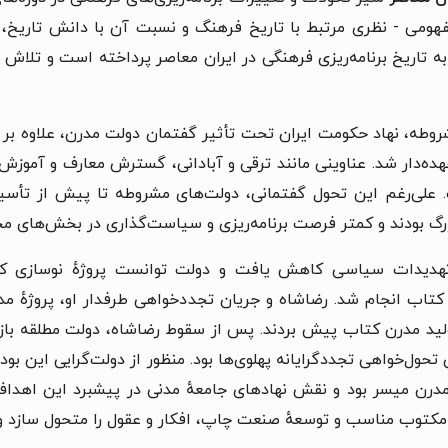
فهومی - نظری مرتبط با تاریخ فرهنگ و نسبت آن با دانش تاریخ، ت
اریخ برنامه‌ریزی فرهنگی در ایران معاصر پرداخته است و تلاش دارد 
ه، نهاد حکومت ایران تحت تأثیر گفتمان دولت مدرن، علاوه بر انج
ده‌دار شد. عناوینی مانند ترقی و آبادانی، گسترش معارف و آموز
علی‌رغم این تحول گفتمانی، دولت‌های مشروطه تا پیش از تأسی
 بودند و کمتر فرصت برنامه‌ریزی و سیاست‌گذاری در بخش‌های مختلف
هدیدات سیاسی کاهش یافت و دولت توانست پروژهٔ نوسازی کشور 
کتاب انجام شد. رضاشاه و جریان تجددخواهی طرفدار او، پروژهٔ مدر
د مدرن کتاب پیش بردند. پس از سقوط رضاشاه، دولت مطلقه بازس
ی تحول‌خواهی تجددگرایانه پهلوی‌ها بود. منظور از دولت‌گرایی این ب
مدرن میسر بود و نقش نهادهای جامعهٔ مدنی در پیشبرد این اهداف ن
 مکتوب مناسب و توسعهٔ صنعت چاپ، افکار و عقول را متحول سازد و