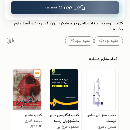
۱۴۰۳/۰۹/۲۸
hana18
کپی کردن کد تخفیف
توصیه می‌کنم.
کتاب توصیه استاد غلامی در همایش ایران قوی بود و قصد دارم
بخونمش
مفید بود (۵)
مفید نبود (۳)
۰
کتاب‌های مشابه
کتاب مغز من ناقص
کتاب انگلیسی برای
کتاب ماهور
کتا
نیست
دانشجویان رشته
نجمه قادری
ناز
)
۹
(
۴٫۱
عباس ناصری
نفت
محمود فرخ پى
فضل
احم