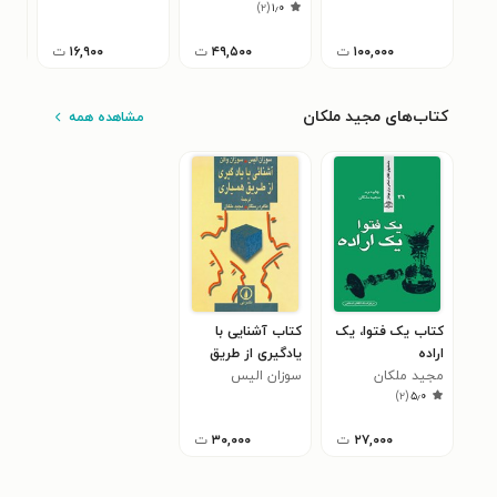
۷
)
۲
(
۱٫۰
۱۰۰,۰۰۰
ت
۴۹,۵۰۰
ت
۱۶,۹۰۰
ت
کتاب‌های مجید ملکان
مشاهده همه
کتاب یک فتوا، یک
کتاب آشنایی با
اراده
یادگیری از طریق
مجید ملکان
همیاری
سوزان الیس
)
۲
(
۵٫۰
۲۷,۰۰۰
ت
۳۰,۰۰۰
ت