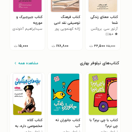
کتاب معنای زندگی
کتاب فرهنگ
کتاب جیرجیرک و
شما
توصیفی نقد ادبی
مورچه
آرتور سی. بروکس
ژاله کهنمویی پور
سیدابراهیم آخوندی
)
۱
(
۵٫۰
۲۲,۵۰۰
ت
۱۷۸,۸۰۰
ت
۱۵,۰۰۰
ت
۷۵,۰۰۰
کتاب‌های نیلوفر بهاری
مشاهده همه
کتاب با چی برم؟ با
کتاب جانوران ته
کتاب کلاه
کتا
چی نرم؟
آب
مخصوصی داره، به
شکا