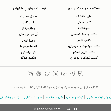
دسته بندی پیشنهادی
نویسنده‌های پیشنهادی
رمان عاشقانه
صادق هدایت
کتاب‌ صوتی
آلبر کامو
نمایشنامه
چارلز دیکنز
کتاب جامعه شناسی
گی دو موپاسان
کتاب شعر
جورج اورول
کتاب موفقیت و خودیاری
الکساندر دوما
کتاب تاریخ اسلام
لئو تولستوی
کتاب کودک و نوجوان
ویکتور هوگو
© کلیه حقوق این سایت محفوظ و متعلق به فروشگاه اینترنتی کتاب طاقچه است.
|
|
|
|
ورود و ثبت‌نام ناشران
ثبت‌نام مؤلفان
شرایط استفاده
سوالات متداول
ارتباط با پشتیبانی
©Taaghche.com
v
3.243.11