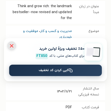
عنوان در زبان
Think and grow rich: the landmark
مبدأ
bestseller--now revised and updated
for the
موضوع
مدیریت و کسب و کار
،
موفقیت و
خودیاری
٪۵۰ تخفیف ویژۀ اولین خرید
نویسنده
ناپلئون هيل
،
آرتور آر. پل
برای کتاب‌های متنی، با کد
FTX50
مترجم
مجید ملاپور اطاقوری
کپی کردن کد تخفیف
انتشارات
انتشارات الهام نور
سال انتشار
۱۴۰۲/۱۱/۲۱
نسخه فیزیکی
فرمت کتاب
PDF