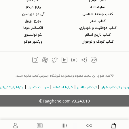
کتاب‌ صوتی
آلبر کامو
نمایشنامه
چارلز دیکنز
کتاب جامعه شناسی
گی دو موپاسان
کتاب شعر
جورج اورول
کتاب موفقیت و خودیاری
الکساندر دوما
کتاب تاریخ اسلام
لئو تولستوی
کتاب کودک و نوجوان
ویکتور هوگو
© کلیه حقوق این سایت محفوظ و متعلق به فروشگاه اینترنتی کتاب طاقچه است.
|
|
|
|
ورود و ثبت‌نام ناشران
ثبت‌نام مؤلفان
شرایط استفاده
سوالات متداول
ارتباط با پشتیبانی
©Taaghche.com
v
3.243.10