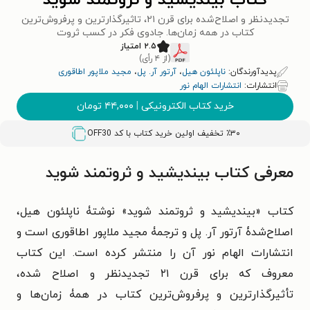
کتاب بیندیشید و ثروتمند شوید
تجدیدنظر و اصلاح‌شده برای قرن ۲۱، تاثیرگذارترین و پرفروش‌ترین
کتاب در همه زمان‌ها. جادوی فکر در کسب ثروت
۲.۵ امتیاز
(از ۴ رأی)
پدیدآورندگان:
ناپلئون هيل
،
آرتور آر. پل
،
مجید ملاپور اطاقوری
انتشارات:
انتشارات الهام نور
خرید کتاب الکترونیکی
|
۴۴,۰۰۰
تومان
٪۳۰ تخفیف اولین خرید کتاب با کد
OFF30
معرفی کتاب بیندیشید و ثروتمند شوید
کتاب «بیندیشید و ثروتمند شوید» نوشتۀ ناپلئون هیل،
اصلاح‌شدۀ آرتور آر. پل و ترجمۀ مجید ملاپور اطاقوری است و
انتشارات الهام نور آن را منتشر کرده است. این کتاب
معروف که برای قرن ۲۱ تجدیدنظر و اصلاح شده،
تأثیرگذارترین و پرفروش‌ترین کتاب در همۀ زمان‌ها و