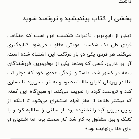
داشت.
بخشی از کتاب بیندیشید و ثروتمند شوید
«یکى از رایج‌ترین تأثیرات شکست این است که هنگامى
فردى طى یک شکست موقتى مغلوب می‌شود کناره‌گیری
می‌کند. هر فردى یکى دو بار مرتکب این اشتباه شده است.
آر. یو. داربى، کسى که بعدها یکى از موفق‌ترین فروشندگان
بیمه در کشور شد، داستان زندگى عموى خود که دچار تب
طلا در روزهاى غلیان طلا شده بود و به غرب می‌رود تا حفارى
کند و ثروتمند گردد را تعریف می‌کند. او هیچ‌گاه این گفته
که بیشتر طلاها از مغز افراد استخراج می‌شود تا اینکه از
زمین بیرون آید را نشنیده بود. او مبلغى را مطالبه کرد و با
کلنگ و بیل مشغول به کار شد. کار سخت بود؛ اما اشتیاق او
براى طلا بی‌نهایت بود.»