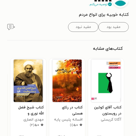
توصیه می‌کنم.
کتابه خوبیه برای انواع مردم
مفید بود
مفید نبود
۰
کتاب‌های مشابه
کتاب آقای کوئین
کتاب در رثای
کتاب شیخ فضل
کتا
در رویستون
هستی
الله نوری و
آگاتا کریستی
افسانه پلیس پایه
مشروطیت
مهدی انصاری
برو
دقی
۰
)
۴
(
۵٫۰
)
۱
(
۵٫۰
(سپنتا)
تبد
کتا