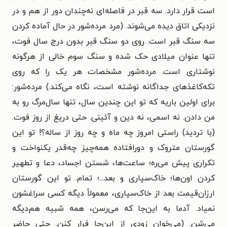
است قرار دارد. سه قبر در فاصله‌ای نه‌چندان دور از هم و در
نزدیکی اتاق دیده می‌شوند. (مرد مرده‌شور در حال آماده کردن
سه سنگ قبر است. روی دو سنگ قبر بدون درج سال فوت،
تنها عنوان میلادی حک شده و سنگ سوم خالی از هرگونه
نوشتاری است. مرده‌شور مشخصات هر یک را که روی
تکه‌کاغذهای جداگانه نوشته است، نگاه می‌کند.) مرده‌شور:
برای اولین باریه که تو این چندین سال، تنها سال‌مرگ رو به
من دادن. نه اسمی، نه دین و آئینی. حتی دریغ از روز فوت.
(با تردید) راستی امروز چه ماه و چه روز از ساله؟! تو این
گورستان متروک و دورافتاده همه‌چیز چه‌قدر یکنواخت و
تکراری پیش می‌ره؛ ساعت‌ها، شستن اجساد، دعا و تطهیر
کردن اون‌ها؛ خاک‌سپاری و بعد...؛ تمام. تو این گورستان
ارزان‌قیمت بعد از خاک‌سپاری، معمولاً دیگه کسی سراغشون
نمیاد. آدما به این‌جا که می‌رسن، همه شبیه هم‌دیگه
می‌شن. (می‌خوان زودی از این‌جا فرار کنن. حتی حاضر