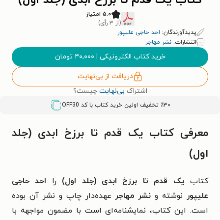
کتاب یک قدم تا برزخ ابدی (جلد اول)
۵.۰ امتیاز
(از ۳ رأی)
پدیدآورندگان:
احد حاجی علیپور
انتشارات:
نشر مهاجر
خرید کتاب الکترونیکی
|
۴۰,۰۰۰
تومان
دریافت از بی‌نهایت
اشتراک
بی‌نهایت
چیست؟
٪۳۰ تخفیف اولین خرید کتاب با کد
OFF30
معرفی کتاب یک قدم تا برزخ ابدی (جلد
اول)
کتاب
یک قدم تا برزخ ابدی (جلد اول)
را
احد حاجی
علیپور
نوشته و
نشر مهاجر
عهده‌دار چاپ و نشر آن بوده
است. این کتاب، نمایشنامه‌ای است با مضمون مواجهه با