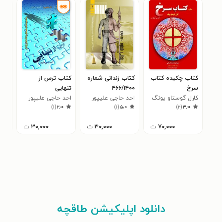
کتاب چکیده کتاب
کتاب زندانی شماره
کتاب ترس از
کتا
سرخ
۴۶۶/۱۴۰۰
تنهایی
در 
کارل گوستاو یونگ
احد حاجی علیپور
احد حاجی علیپور
(پی
داود
۹
)
۱
(
۲٫۰
)
۱
(
۵٫۰
)
۲
(
۳٫۰
۷۰,۰۰۰
ت
۳۰,۰۰۰
ت
۳۰,۰۰۰
ت
دانلود اپلیکیشن طاقچه