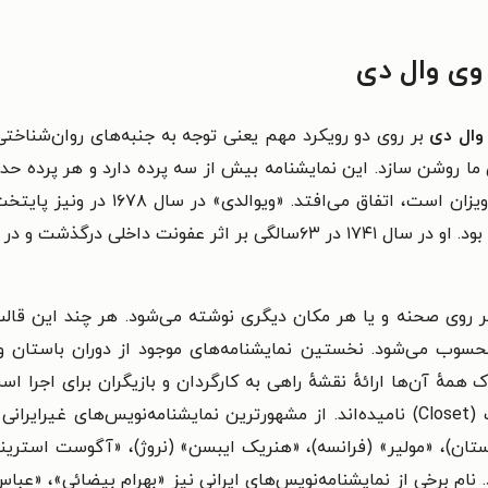
وی وال دی
وال دی
بر روی دو رویکرد مهم یعنی توجه به جنبه‌های روان‌شناختی
زان است، اتفاق می‌افتد. «
ویوالدی» در سال ۶۷۸
آهنگسازان دوران باروک و نوازندهٔ چیره‌دست ویولن بود. او در سال ۱۷۴۱ در
ر روی صحنه و یا هر مکان دیگری نوشته می‌شود. هر چند این قالب
سوب می‌شود. نخستین نمایشنامه‌های موجود از دوران باستان و یونا
مهٔ آن‌ها ارائهٔ نقشهٔ راهی به کارگردان و بازیگران برای اجرا اس
می‌شوند؛ این دسته از متن‌های نمایشی را کلوزِت (Closet) نامیده‌اند. از مشهورترین ن
لستان)، «مولیر» (فرانسه)، «هنریک ایبسن» (نروژ)، «آگوست استرین
د. نام برخی از نمایشنامه‌نویس‌های ایرانی نیز «بهرام بیضائی»، «عب