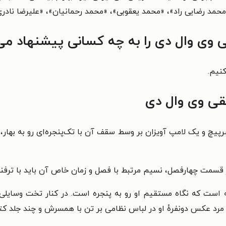
حمد رضایی راد»، «محمد یعقوبی»، «محمد رحمانیان»، «علیرضا ناد
وی وال دی را به چه کسانی پیشنهاد می
نیم.
قی وی وال دی
چ و یک لامپ آویزان بر وسط سقف آن با تک‌پنجره‌ای رو به بهار، گ
ر قسمت چهارفصل، نسیم مرتبط با فصل و زمان خاص آن باید با ترف
ه است که نگاه مستقیم او رو به پنجره است. در کنار تخت وسایلی بر
رد عکس دونفرهٔ او در لباس نظامی بر تن با همسرش و چند جلد کت