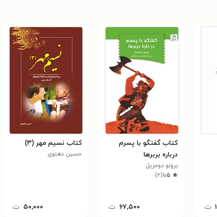
کتاب گفتگو با پسرم
کتاب نسیم مهر (۳)
درباره بربرها
حسین دهنوی
برونو دومزیل
)
۲
(
۱٫۵
ت
۶۷,۵۰۰
ت
۵۰,۰۰۰
ت