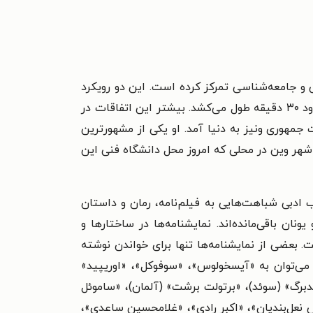
 و جامعه‌شناسی تمرکز کرده است. این دو رویکرد
می‌تواند علل بروز برخی از رفتارها را تا حدودی برای ما روشن سازد. این نمایشنامه بیش از سه پرده دارد و هر پرده حدود ۳۰ دقیقه طول می‌کشد. بیشتر این اتفاقات در
۱ در ونیز پایتخت جمهوری ونیز به دنیا آمد. او یکی از مشهورترین
 ۶۳سالگی بر اثر عفونت داخلی درگذشت و در شهر وين در محلی كه امروز محل دانشگاه فنی اين
 ادبی شباهت‌هایی به فیلم‌نامه، رمان و داستان
ن باقی‌مانده‌اند. نمایشنامه‌ها در ساختارها و
ت. بعضی از نمایشنامه‌ها تنها برای خواندن نوشته
مایشنامه‌نویس‌های غیرایرانی می‌توان به «آیسخولوس»، «سوفوکل»، «اوریپید»
دبرگ» (سوئد)، «برتولت برشت» (آلمان)، «ساموئل
اس نعل‌بندیان»، «اکبر رادی»، «غلامحسین ساعدی»،