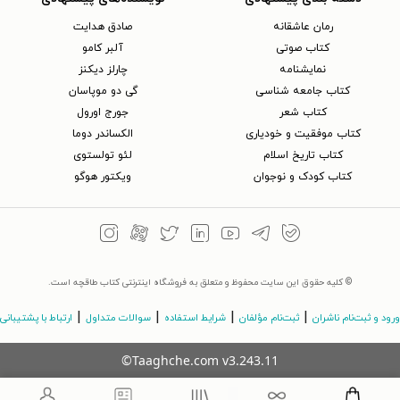
رمان عاشقانه
صادق هدایت
کتاب‌ صوتی
آلبر کامو
نمایشنامه
چارلز دیکنز
کتاب جامعه شناسی
گی دو موپاسان
کتاب شعر
جورج اورول
کتاب موفقیت و خودیاری
الکساندر دوما
کتاب تاریخ اسلام
لئو تولستوی
کتاب کودک و نوجوان
ویکتور هوگو
© کلیه حقوق این سایت محفوظ و متعلق به فروشگاه اینترنتی کتاب طاقچه است.
|
|
|
|
ورود و ثبت‌نام ناشران
ثبت‌نام مؤلفان
شرایط استفاده
سوالات متداول
ارتباط با پشتیبانی
©Taaghche.com
v
3.243.11