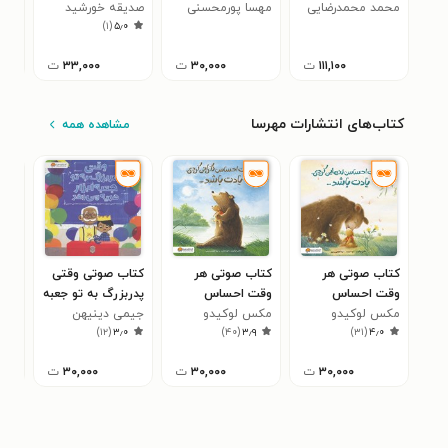
محمد محمدرضایی
برای والدین
مهسا پورمحسنی
صدیقه خورشید
رویکردی تعاملی
ایل
)
۱
(
۵٫۰
۱۱۱,۱۰۰
ت
۳۰,۰۰۰
ت
۳۳,۰۰۰
ت
کتاب‌های انتشارات مهرسا
مشاهده همه
کتاب صوتی هر
کتاب صوتی هر
کتاب صوتی وقتی
کتا
وقت احساس
وقت احساس
پدربزرگ به تو جعبه
کار
مکس لوکیدو
تنهایی کردی یادت
مکس لوکیدو
نگرانی کردی یادت
جیمی دینیهن
ابزار هدیه می دهد
جولیا
دلم
۷
)
۱۲
(
۳٫۰
)
۴۰
(
۳٫۹
)
۳۱
(
۴٫۰
باشد ...
باشد ...
انج
۳۰,۰۰۰
ت
۳۰,۰۰۰
ت
۳۰,۰۰۰
ت