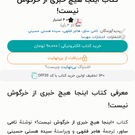
کتاب اینجا هیچ خبری از خرگوش
نیست!
۴.۰ امتیاز
(از ۴ رأی)
پدیدآورندگان:
تامی ساور
،
هاجر فقهی
،
سیده هستی حسینی
انتشارات:
انتشارات مهرسا
خرید کتاب الکترونیکی
|
۹۰,۰۰۰
تومان
دریافت از بی‌نهایت
اشتراک
بی‌نهایت
چیست؟
٪۳۰ تخفیف اولین خرید کتاب با کد
OFF30
معرفی کتاب اینجا هیچ خبری از خرگوش
نیست!
کتاب «
اینجا هیچ خبری از خرگوش نیست!
» نوشتۀ
تامی
ساور
، ترجمۀ
هاجر فقهی
و ویراستۀ
سیده هستی حسینی