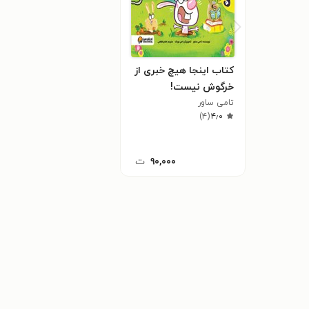
کتاب اینجا هیچ خبری از
خرگوش نیست!
تامی ساور
)
۴
(
۴٫۰
۹۰,۰۰۰
ت