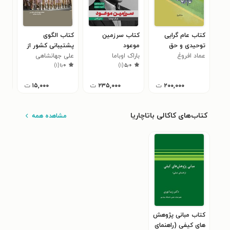
کتاب عام گرایی
کتاب سرزمین
کتاب الگوی
کتا
توحیدی و حق
موعود
پشتیبانی کشور از
نشر
عماد افروغ
انسان
باراک اوباما
علی جهانشاهی
نیروهای مسلح
محم
تشی
)
۱
(
۱٫۰
)
۱
(
۵٫۰
جمهوری اسلامی
المل
خوا
ایران
۲۰۰,۰۰۰
ت
۲۳۵,۰۰۰
ت
۱۵,۰۰۰
ت
کتاب‌های کاکالی باتاچاریا
مشاهده همه
کتاب مبانی پژوهش
های کیفی (راهنمای