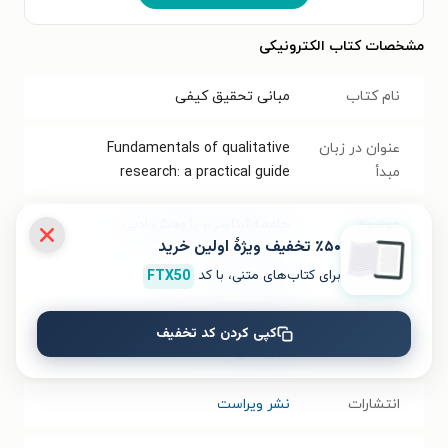
مشخصات کتاب الکترونیکی
نام کتاب
مبانی تحقیق کیفی
عنوان در زبان
Fundamentals of qualitative
مبدأ
research: a practical guide
موضوع
جامعه‌شناسی
،
پژوهش ادبی
٪۵۰ تخفیف ویژۀ اولین خرید
برای کتاب‌های متنی، با کد
FTX50
نویسنده
کاکالی باتاچاریا
مترجم
زهرا سادات مشیر استخاره
،
علی اصغر
کپی کردن کد تخفیف
دورودیان
انتشارات
نشر ویراست