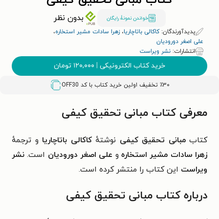
کتاب مبانی تحقیق کیفی
بدون نظر
خواندن نمونۀ رایگان
پدیدآورندگان:
کاکالی باتاچاریا
،
زهرا سادات مشیر استخاره
،
علی اصغر دورودیان
انتشارات:
نشر ویراست
خرید کتاب الکترونیکی
|
۱۲۰,۰۰۰
تومان
٪۳۰ تخفیف اولین خرید کتاب با کد
OFF30
معرفی کتاب مبانی تحقیق کیفی
کتاب
مبانی تحقیق کیفی
نوشتهٔ
کاکالی باتاچاریا
و ترجمهٔ
زهرا سادات مشیر استخاره
و
علی اصغر دورودیان
است.
نشر
ویراست
این کتاب را منتشر کرده است.
درباره کتاب مبانی تحقیق کیفی