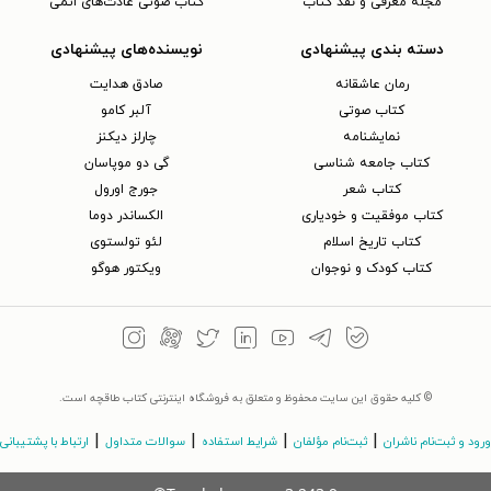
مجلهٔ معرفی و نقد کتاب
کتاب صوتی عادت‌های اتمی
دسته بندی پیشنهادی
نویسنده‌های پیشنهادی
رمان عاشقانه
صادق هدایت
کتاب‌ صوتی
آلبر کامو
نمایشنامه
چارلز دیکنز
کتاب جامعه شناسی
گی دو موپاسان
کتاب شعر
جورج اورول
کتاب موفقیت و خودیاری
الکساندر دوما
کتاب تاریخ اسلام
لئو تولستوی
کتاب کودک و نوجوان
ویکتور هوگو
© کلیه حقوق این سایت محفوظ و متعلق به فروشگاه اینترنتی کتاب طاقچه است.
|
|
|
|
ورود و ثبت‌نام ناشران
ثبت‌نام مؤلفان
شرایط استفاده
سوالات متداول
ارتباط با پشتیبانی