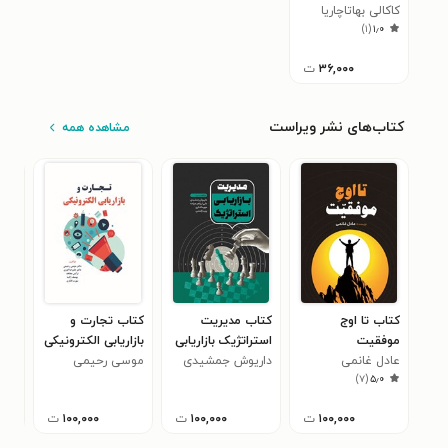
عملی)
کاکالی بهاتاچاریا
)
۱
(
۱٫۰
۳۶,۰۰۰
ت
کتاب‌های نشر ویراست
مشاهده همه
کتاب تا اوج
کتاب مدیریت
کتاب تجارت و
کتا
موفقیت
استراتژیک بازاریابی
بازاریابی الکترونیکی
برای
عادل غانمی
داریوش جمشیدی
موسی رحیمی
مبتل
جان
)
۷
(
۵٫۰
نقص
فعا
۱۰۰,۰۰۰
ت
۱۰۰,۰۰۰
ت
۱۰۰,۰۰۰
ت