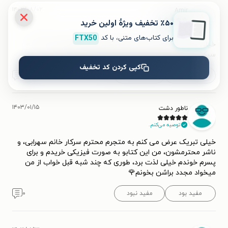
۱۴۰۲/۰۸/۰۲
Amir
A
٪۵۰ تخفیف ویژۀ اولین خرید
توصیه می‌کنم.
برای کتاب‌های متنی، با کد
FTX50
خیلی عالی ترجمه شده روان قابل فهم براب کودک و با شعری به
سبک مرحوم فروغ فرخزاد حتما برای بچه هاتون بخرید
کپی کردن کد تخفیف
مفید بود (۱)
مفید نبود
۰
۱۴۰۳/۰۱/۱۵
ناطور دشت
توصیه می‌کنم.
خیلی تبریک عرض می کنم به متجرم محترم سرکار خانم سهرابی، و
ناشر محترمشون، من این کتابو به صورت فیزیکی خریدم و برای
پسرم خوندم خیلی لذت برد، طوری که چند شبه قبل خواب از من
میخواد مجدد براشن بخونم🌹
مفید بود
مفید نبود
۰