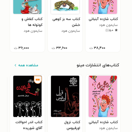
کتاب شازده آبنباتی
کتاب ﺳﻪ ﺑﺰ ﮐﻮﻫﯽ
کتاب کفاش و
سایمون هود
ﺧﺸﻦ
کوتوله ها
)
۱
(
۵٫۰
سایمون هود
سایمون هود
۳۸,۴۰۰
ت
۳۳,۶۰۰
ت
۳۶,۰۰۰
ت
کتاب‌های انتشارات مینو
مشاهده همه
کتاب شازده آبنباتی
کتاب نزول
کتاب اندر احوالات
کتا
سایمون هود
اورفیوس
آقای شوریده
هرگ