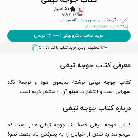
کتاب جوجه تیغی
۵.۰ امتیاز
(از ۴ رأی)
پدیدآورندگان:
سایمون هود
،
نگاه سهرابی
انتشارات:
انتشارات مینو
خرید کتاب الکترونیکی
|
۲۴,۰۰۰
تومان
٪۳۰ تخفیف اولین خرید کتاب با کد
OFF30
معرفی کتاب جوجه تیغی
کتاب
جوجه تیغی
نوشتهٔ
سایمون هود
و ترجمهٔ
نگاه
سهرابی
است و انتشارات
مینو
آن را منتشر کرده است.
درباره کتاب جوجه تیغی
کتاب
جوجه تیغی
قصهٔ یک جوجه تیغی مادر است که
می‌خواهد رد شدن از خیابان را به پسرکش یاد بدهد. نحوهٔ