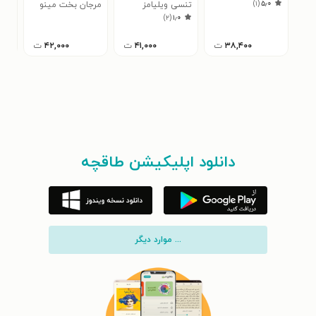
)
۱
(
۵٫۰
تنسی ویلیامز
مرجان بخت مینو
سید
)
۲
(
۱٫۰
محم
۳۸,۴۰۰
ت
۴۱,۰۰۰
ت
۴۲,۰۰۰
ت
دانلود اپلیکیشن طاقچه
... موارد دیگر