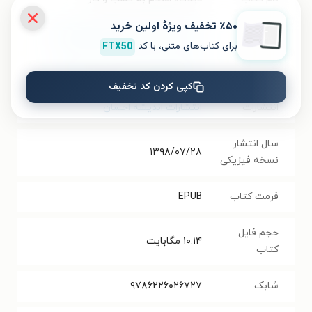
٪۵۰ تخفیف ویژۀ اولین خرید
موضوع
مدیریت و کسب و کار
،
اخلاق اسلامی
برای کتاب‌های متنی، با کد
FTX50
نویسنده
محمدعظیم خدایاری
،
سامان سامنی
کپی کردن کد تخفیف
انتشارات
انتشارات اندیشه احسان
سال انتشار
۱۳۹۸/۰۷/۲۸
نسخه فیزیکی
فرمت کتاب
EPUB
حجم فایل
۱۰.۱۴
مگابایت
کتاب
شابک
۹۷۸۶۲۲۶۰۲۶۷۲۷