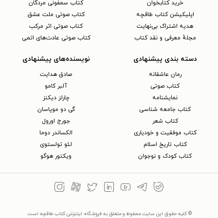
خرید کتابخوان
کتاب سمفونی مردگان
اپلیکیشن کتاب طاقچه
کتاب صوتی ملت عشق
هدیه اشتراک بی‌نهایت
کتاب صوتی اثر مرکب
مجلهٔ معرفی و نقد کتاب
کتاب صوتی عادت‌های اتمی
دسته بندی پیشنهادی
نویسنده‌های پیشنهادی
رمان عاشقانه
صادق هدایت
کتاب‌ صوتی
آلبر کامو
نمایشنامه
چارلز دیکنز
کتاب جامعه شناسی
گی دو موپاسان
کتاب شعر
جورج اورول
کتاب موفقیت و خودیاری
الکساندر دوما
کتاب تاریخ اسلام
لئو تولستوی
کتاب کودک و نوجوان
ویکتور هوگو
© کلیه حقوق این سایت محفوظ و متعلق به فروشگاه اینترنتی کتاب طاقچه است.