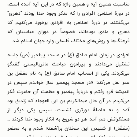
مناسبت همین آیه و همین واژه که در این آیه آمده است،
در دورهٔ اسلامی افرادی را که منکر وجود خدا بودند "دهری"
می‌گفتند. در دورهٔ اسلامی به افرادی برخورد می‌کنیم که
دهری و مادّی بوده‌اند، خصوصاً در دوران عباسیان که
فرهنگ‌ها و روش‌های مختلف فلسفی وارد جهان اسلام شد.
افرادی در زمان امام صادق (ع) در مسجد پیغمبر (ص) جلسه
تشکیل می‌دادند و پیرامون مباحث ماتریالیستی گفتگو
می‌کردند. یکی از اصحاب امام صادق (ع) به نام مفضّل بن
عمر نقل می‌کند: «در مسجد پیغمبر نماز خواندم سپس در
اندیشه فرو رفتم و دربارهٔ پیغمبر و عظمت آن حضرت فکر
می‌کردم. در آن حال عبدالکریم بن ابی العوجاء که زندیق بود
آمد و به فاصلهٔ دورتری نشست، سپس یکی دیگر از
همفکرانش هم آمد. هر دو شروع به انکار وجود خدا کردند ...
(مفضّل) از شنیدن این سخنان برآشفته شدم و به محضر