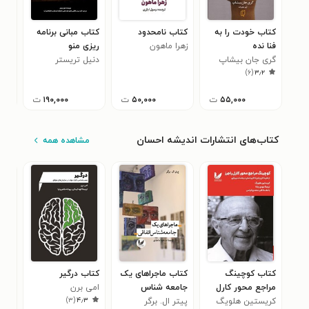
کتاب خودت را به
کتاب نامحدود
کتاب مبانی برنامه
کتا
فنا نده
زهرا ماهون
ریزی منو
شرگا
۱
گری جان بیشاپ
دنیل تریستر
)
۶
(
۳٫۲
۵۵,۰۰۰
ت
۵۰,۰۰۰
ت
۱۹۰,۰۰۰
ت
کتاب‌های انتشارات اندیشه احسان
مشاهده همه
کتاب کوچینگ
کتاب ماجراهای یک
کتاب درگیر
کتا
مراجع محور کارل
جامعه شناس
امی برن
کوچ
)
۳
(
۴٫۳
راجرز
کریستین هلویگ
اتفاقی
پیتر ال. برگر
آجی