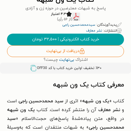
کتاب یک ون شبهه
پاسخ به شبهات معترضین در حوزه زن و آزادی
۴.۳ امتیاز
(از ۵۶ رأی)
پدیدآورندگان:
سیدمحمدحسین راجی
انتشارات:
نشر معارف
خرید کتاب الکترونیکی
|
۳۲,۵۰۰
تومان
دریافت از بی‌نهایت
اشتراک
بی‌نهایت
چیست؟
٪۳۰ تخفیف اولین خرید کتاب با کد
OFF30
معرفی کتاب یک ون شبهه
کتاب «
یک ون شبهه
» اثری از
سید محمدحسین راجی
است
و
نشر معارف
آن را منتشر کرده است. کتاب
یک ون شبهه
در واقع، متن پیاده‌شدهٔ پاسخ‌های حجت‌الاسلام «
سید
محمدحسین راجی
» به شبهات منتقدان است که به‌وسیلهٔ