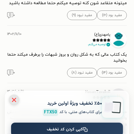
میتونه متقاعد شون کنه توصیه میکنم حتما مطالعه داشته باشید
مفید بود (۱۶)
مفید نبود (۹)
۰
۱۴۰۲/۱۱/۱۰
یامهدی(ع)
توصیه می‌کنم.
یک کتاب عالی که به شکل روان و بروز شبهات را برطرف میکند حتما
بخوانید
مفید بود (۱۴)
مفید نبود (۸)
۰
۱۴۰۳/۰۸/۱۶
HasanTavakoli
H
توصیه می‌کنم.
٪۵۰ تخفیف ویژۀ اولین خرید
برای کتاب‌های متنی، با کد
FTX50
حداقل‌های حقانیت نظام کشورمون رو ثابت میکنه و بنظرم خوندنش
واسه هر کسی واجبه...چون به شبهه های رایج خیلی خوب و مستند
و مستدل جواب داده
کپی کردن کد تخفیف