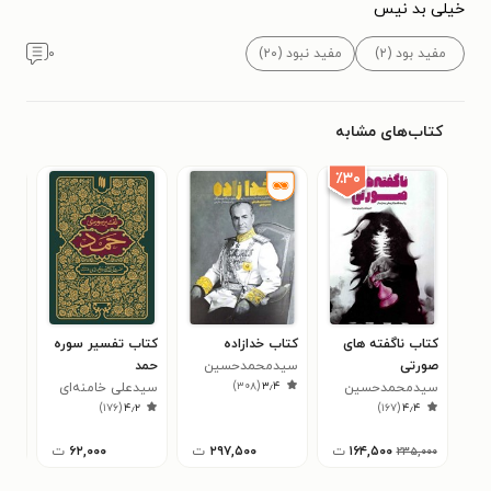
خیلی بد نیس
مفید بود (۲)
مفید نبود (۲۰)
۰
کتاب‌های مشابه
٪۳۰
کتاب ناگفته های
کتاب خدازاده
کتاب تفسیر سوره
کتا
صورتی
سیدمحمدحسین
حمد
اسل
)
۳۰۸
(
۳٫۴
سیدمحمدحسین
راجی
سید‌علی خامنه‌ای
اسل
گرو
۶
)
۱۷۶
(
۴٫۲
)
۱۶۷
(
۴٫۴
راجی
موس
آست
۱۶۴,۵۰۰
ت
۲۹۷,۵۰۰
ت
۶۲,۰۰۰
ت
۲۳۵,۰۰۰