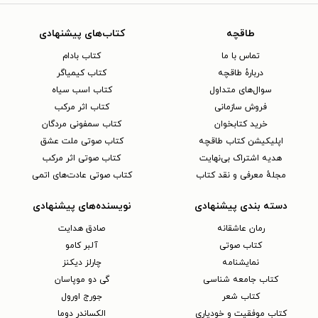
طاقچه
کتاب‌های پیشنهادی
تماس با ما
کتاب بادام
دربارهٔ طاقچه
کتاب کیمیاگر
سوال‌های متداول
کتاب اسب سیاه
فروش سازمانی
کتاب اثر مرکب
خرید کتابخوان
کتاب سمفونی مردگان
اپلیکیشن کتاب طاقچه
کتاب صوتی ملت عشق
هدیه اشتراک بی‌نهایت
کتاب صوتی اثر مرکب
مجلهٔ معرفی و نقد کتاب
کتاب صوتی عادت‌های اتمی
دسته بندی پیشنهادی
نویسنده‌های پیشنهادی
رمان عاشقانه
صادق هدایت
کتاب‌ صوتی
آلبر کامو
نمایشنامه
چارلز دیکنز
کتاب جامعه شناسی
گی دو موپاسان
کتاب شعر
جورج اورول
کتاب موفقیت و خودیاری
الکساندر دوما