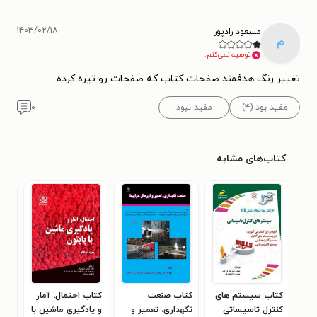
۱۴۰۳/۰۲/۱۸
مسعود رادپور
م
توصیه نمی‌کنم.
تغییر رنگ هدفمند صفحات کتاب که صفحات رو تیره کرده
مفید بود (۴)
مفید نبود
۰
کتاب‌های مشابه
کتاب سیستم های
کتاب صنعت
کتاب احتمال، آمار
کتا
کنترل تاسیساتی
نگهداری، تعمیر و
و یادگیری ماشین با
کری