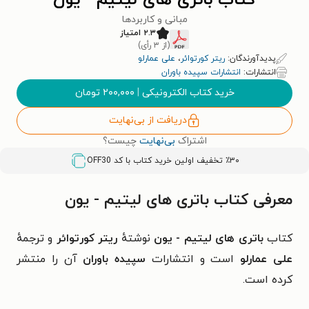
کتاب باتری های لیتیم - یون
مبانی و کاربردها
۲.۳ امتیاز
(از ۳ رأی)
پدیدآورندگان:
ریتر کورتوائر
،
علی عمارلو
انتشارات:
انتشارات سپیده باوران
خرید کتاب الکترونیکی
|
۲۰۰,۰۰۰
تومان
دریافت از بی‌نهایت
اشتراک
بی‌نهایت
چیست؟
٪۳۰ تخفیف اولین خرید کتاب با کد
OFF30
معرفی کتاب باتری های لیتیم - یون
کتاب
باتری های لیتیم - یون
نوشتهٔ
ریتر کورتوائر
و ترجمهٔ
علی عمارلو
است و انتشارات
سپیده باوران
آن را منتشر
کرده است.