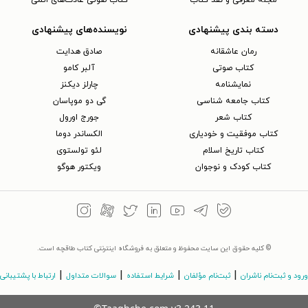
مجلهٔ معرفی و نقد کتاب
کتاب صوتی عادت‌های اتمی
دسته بندی پیشنهادی
نویسنده‌های پیشنهادی
رمان عاشقانه
صادق هدایت
کتاب‌ صوتی
آلبر کامو
نمایشنامه
چارلز دیکنز
کتاب جامعه شناسی
گی دو موپاسان
کتاب شعر
جورج اورول
کتاب موفقیت و خودیاری
الکساندر دوما
کتاب تاریخ اسلام
لئو تولستوی
کتاب کودک و نوجوان
ویکتور هوگو
© کلیه حقوق این سایت محفوظ و متعلق به فروشگاه اینترنتی کتاب طاقچه است.
|
|
|
|
ورود و ثبت‌نام ناشران
ثبت‌نام مؤلفان
شرایط استفاده
سوالات متداول
ارتباط با پشتیبانی