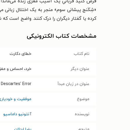
فرض کنید قربانیِ یک آسیب مغزی زنده می‌ماند؛ م
«شِکَنج پیشانی سوم» منجر به یک اختلال زبانی می
کرده یا گفتار دیگران را درک کنند. واضح است که 
مشخصات کتاب الکترونیکی
نام کتاب
خطای دکارت
عنوان دیگر
خرد، احساس و مغز 
عنوان در زبان مبدأ
Descartes' Error
موضوع
موفقیت و خودیاری
نویسنده
آنتونیو داماسیو
مترجم
رضا اردلان