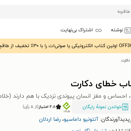
نوشته
اشتراک بی‌نهایت
دکارت
اب خطای دکارت
 احساس و مغز انسان پیوندی نزدیک با هم دارند (خلا
خواندن نمونۀ رایگان
۲.۸ امتیاز
(از ۵ رأی)
پدیدآورندگان:
آنتونیو داماسیو
،
رضا اردلان