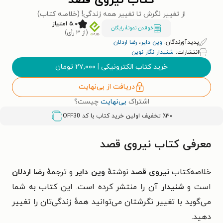
کتاب نیروی قصد
از تغییر نگرش تا تغییر همه زندگی! (خلاصه کتاب)
۵.۰ امتیاز
خواندن نمونۀ رایگان
(از ۳ رأی)
پدیدآورندگان:
وین دایر
،
رضا اردلان
انتشارات:
شنیدار نگار نوین
خرید کتاب الکترونیکی
|
۲۷,۰۰۰
تومان
دریافت از بی‌نهایت
اشتراک
بی‌نهایت
چیست؟
٪۳۰ تخفیف اولین خرید کتاب با کد
OFF30
معرفی کتاب نیروی قصد
خلاصه‌کتاب
نیروی قصد
نوشتهٔ
وین دایر
و ترجمهٔ
رضا اردلان
است و
شنیدار
آن را منتشر کرده است. این کتاب به شما
می‌گوید با تغییر نگرشتان می‌توانید همهٔ زندگی‌تان را تغییر
دهید.