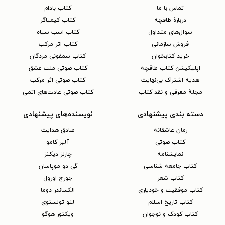
تماس با ما
کتاب بادام
دربارهٔ طاقچه
کتاب کیمیاگر
سوال‌های متداول
کتاب اسب سیاه
فروش سازمانی
کتاب اثر مرکب
خرید کتابخوان
کتاب سمفونی مردگان
اپلیکیشن کتاب طاقچه
کتاب صوتی ملت عشق
هدیه اشتراک بی‌نهایت
کتاب صوتی اثر مرکب
مجلهٔ معرفی و نقد کتاب
کتاب صوتی عادت‌های اتمی
دسته بندی پیشنهادی
نویسنده‌های پیشنهادی
رمان عاشقانه
صادق هدایت
کتاب‌ صوتی
آلبر کامو
نمایشنامه
چارلز دیکنز
کتاب جامعه شناسی
گی دو موپاسان
کتاب شعر
جورج اورول
کتاب موفقیت و خودیاری
الکساندر دوما
کتاب تاریخ اسلام
لئو تولستوی
کتاب کودک و نوجوان
ویکتور هوگو