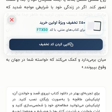
تصور کند. اگر در زندگی خود با شرایطی مواجه شدید که
برایتان خوشایند نیست، بدون تردید به خاطر جدا ماندن از
نیروی قصد است. کلیه افکار ما همچون الگویی است که در
٪۵۰ تخفیف ویژۀ اولین خرید
ذهن کیهانی جای می‌گیرد. اگر فکر و ایده‌ای در ذهنتان
برای کتاب‌های متنی، با کد
FTX50
وجود دارد که متناسب با روح متعالی شماست، نیروی قصد
کپی کردن کد تخفیف
برای کمک دست به کار می‌شود. در این صورت هر چیزی که
آرزو کنید، محقق خواهد شد. نیروی قصد همهٔ موانع را از
میان برمی‌دارد و کمک می‌کند که خواسته شما در جهان به
وقوع بپیوندد.»
برای تجربه‌ای بهتر در دانلود کتاب نیروی قصد و خواندن آن،
اپلیکیشن طاقچه را به‌صورت رایگان نصب کنید. در
اپلیکیشن می‌توانید مطالعه‌ی خود را شخصی‌سازی کنید و
لذت خواندن و شنیدن کتاب‌ها را همیشه و همه‌جا تجربه