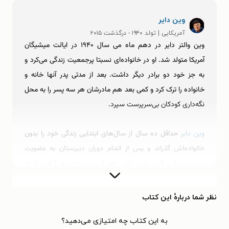
وین دایر
آمریکایی | تولد ۱۹۴۰ - درگذشت ۲۰۱۵
وین والتر دایر در دهم ماه می سال ۱۹۴۰ در ایالت میشیگان
آمریکا متولد شد. او در خانواده‌ای نسبتا پرجمعیت زندگی می‌کرد و
به جز خود دو برادر دیگر داشت. بعد از مدتی پدر آنها خانه و
خانواده را ترک کرد و کمی بعد هم مادرشان هر سه پسر را به محل‌
نگه‌داری کودکان بی‌سرپرست سپرد.
وین دایر
حداقل ده سال از سال‌های ابتدایی زندگی خود را بدون
خانواده‌اش گذراند و پس از اتمام دوران دبیرستان به عضویت
نیروی دریایی کشورش درآمد. بعد از مدتی تصمیم گرفت تا به
دانشگاه پا بگذارد، بنابراین رشته‌ی مدیریت را برای ادامه‌ی مسیر
خود انتخاب کرد و وارد دانشگاه شد. پس از گذراندن دوران
نظر شما دربارهٔ این کتاب
دانشجویی، وین دایر کار حرفه‌ای خود را با تدریس در مدارس
به این کتاب چه امتیازی می‌دهید؟
شروع کرد و بعد با مشاوره‌ی فردی به دانش‌آموزان و مربی‌گری