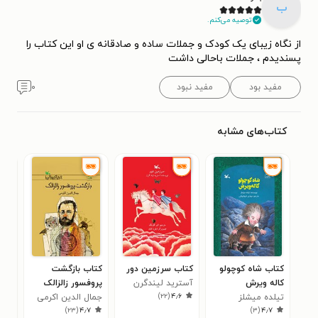
ب
توصیه می‌کنم.
از نگاه زیبای یک کودک و جملات ساده و صادقانه ی او این کتاب را
پسندیدم ، جملات باحالی داشت
مفید بود
مفید نبود
۰
کتاب‌های مشابه
کتاب شاه کوچولو
کتاب سرزمین دور
کتاب بازگشت
کتا
کاله ویرش
آسترید لیندگرن
پروفسور زالزالک
کارل
)
۲۲
(
۴٫۶
تیلده میشلز
جمال الدین اکرمی
تیل
۲
)
۲۳
(
۴٫۷
)
۳
(
۴٫۷