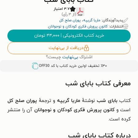
کتاب بابای شب
۳.۷ امتیاز
(از ۳ رأی)
پدیدآورندگان:
ماریا گریپه
،
پوران صلح کل
انتشارات:
کانون پرورش فکری کودکان و نوجوانان
خرید کتاب الکترونیکی
|
۴۴,۰۰۰
تومان
دریافت از بی‌نهایت
اشتراک
بی‌نهایت
چیست؟
٪۳۰ تخفیف اولین خرید کتاب با کد
OFF30
معرفی کتاب بابای شب
کتاب
بابای شب
نوشتهٔ
ماریا گریپه
و ترجمهٔ
پوران صلح کل
است و
کانون پرورش فکری کودکان و نوجوانان
آن را منتشر
کرده است.
درباره
کتاب بابای شب