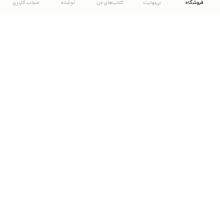
فروشگاه
بی‌نهایت
کتاب‌های من
نوشته
حساب کاربری
دانلود اپلیکیشن طاقچه
... موارد دیگر
مشاهدهٔ دیگر نسخه‌های طاقچه