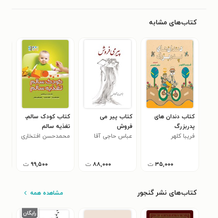
کتاب‌های مشابه
کتاب دندان های
کتاب پیر می‌
کتاب کودک سالم،
کتاب
پدربزرگ
فروش
تغذیه سالم
بهد
فریبا کلهر
عباس حاجی آقا
محمدحسن افتخاری
ماند
محی
۷
جانی
۳۵,۰۰۰
ت
۸۸,۰۰۰
ت
۹۹,۵۰۰
ت
کتاب‌های نشر گنجور
مشاهده همه