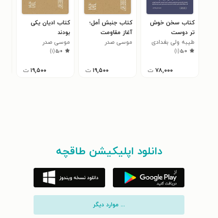
کتاب سخن خوش
کتاب جنبش أمل؛
کتاب ادیان یکی
کتا
تر دوست
آغاز مقاومت
بودند
نبرد
طیبه ولی بغدادی
موسی صدر
موسی صدر
موس
۳
)
۱
(
۵٫۰
)
۱
(
۵٫۰
۷۸,۰۰۰
ت
۱۹,۵۰۰
ت
۱۹,۵۰۰
ت
دانلود اپلیکیشن طاقچه
... موارد دیگر