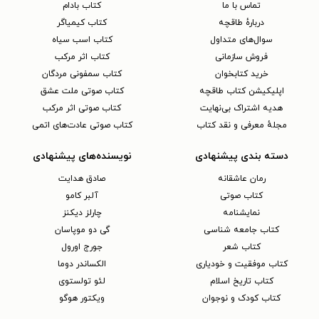
تماس با ما
کتاب بادام
دربارهٔ طاقچه
کتاب کیمیاگر
سوال‌های متداول
کتاب اسب سیاه
فروش سازمانی
کتاب اثر مرکب
خرید کتابخوان
کتاب سمفونی مردگان
اپلیکیشن کتاب طاقچه
کتاب صوتی ملت عشق
هدیه اشتراک بی‌نهایت
کتاب صوتی اثر مرکب
مجلهٔ معرفی و نقد کتاب
کتاب صوتی عادت‌های اتمی
دسته بندی پیشنهادی
نویسنده‌های پیشنهادی
رمان عاشقانه
صادق هدایت
کتاب‌ صوتی
آلبر کامو
نمایشنامه
چارلز دیکنز
کتاب جامعه شناسی
گی دو موپاسان
کتاب شعر
جورج اورول
کتاب موفقیت و خودیاری
الکساندر دوما
کتاب تاریخ اسلام
لئو تولستوی
کتاب کودک و نوجوان
ویکتور هوگو