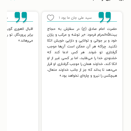
سید علی جان ما بود
۱
سید ع
حضرت امام صادق (ع) در سفارش به حجاج
اقبال لاهوری گوید: 
بیت‌الله‌الحرام فرمود: «بر توشه و مرکب و یاران
برابر پروردگار، تو را از
خود و بر جوانی و توانایی و دارایی خویش اتکا
می‌رهاند.»
نکنید. چراکه هر آن ممکن است آن‌ها موجب
گرفتاری تو شوند. هر کس ادعا کند که
خشنودی خدا را می‌طلبد، اما بر کسی غیر از او
اتکا کند، خداوند همان را موجب گرفتاری او قرار
می‌دهد تا بداند که جز از جانب خداوند متعال،
هیچکس را نیرو و چاره‌ای نخواهد بود.»