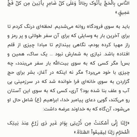
النَّاسِ بِالْحَجِّ یأْتُوک رِجَالاً وَعَلَی کلِّ ضَامِرٍ یأْتِینَ مِن کلِّ فَجٍّ
عَمِیقٍ.»
باید به سوی فرودگاه روانه می‌شدیم. لحظه‌ای درنگ کردم تا
برای آخرین بار به وسایلی که برای آن سفر طولانی و پر رمز و
راز مهیا کرده بودم، نگاهی بیندازم تا مبادا چیزی از قلم
افتاده باشد. نیازی به شمارش نبود ... یک ساک، همین و
بس! مگر کسی که به سوی بیت‌الله بار سفر می‌بندد، چه
چیزی با خود می‌برد؟ مگر نه اینکه در آغاز، بشر برای حج
گزاردن به سوی خانه‌ای فرا خوانده شد که در سرزمینی بی
آب و علف بنا شده بود؟ آری، کسی که به سوی این آستان
رو می‌کند، گویی دعای پیامبر خدا، ابراهیم (ع) شامل حال او
می‌شود، آن‌گاه که به خداوند عرضه داشت:
«رَّبَّنَا إِنِّی أَسْکنتُ مِن ذُرِّیتِی بِوَادٍ غَیرِ ذِی زَرْعٍ عِندَ بَیتِک
الْمُحَرَّمِ رَبَّنَا لِیقِیمُواْ الصَّلاَةَ.»