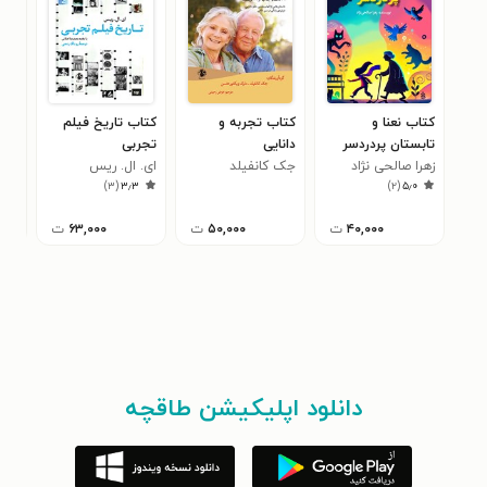
کتاب نعنا و
کتاب تجربه و
کتاب تاریخ فیلم
کتا
تابستان پردردسر
دانایی
تجربی
رخس
۳
زهرا صالحی نژاد
جک کانفیلد
ای. ال. ریس
)
۳
(
۳٫۳
)
۲
(
۵٫۰
۴۰,۰۰۰
ت
۵۰,۰۰۰
ت
۶۳,۰۰۰
ت
دانلود اپلیکیشن طاقچه