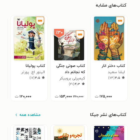
کتاب‌های مشابه
٪۳۰
کتاب دختر انار
کتاب صوتی جنگی
کتاب پولیانا
کتا
ایشا سعید
که نجاتم داد
الینور اچ. پورتر
کلا
)
۱۷
(
۴٫۵
)
۷۴
(
۴٫۵
کیمبِرلی بروبیکر
آنج
۴
)
۴۱
(
۴٫۳
بردلی
۱۷۵,۰۰۰
ت
۱۵۴,۰۰۰
ت
۱۲۰,۰۰۰
ت
۰۰
۲۲۰,۰۰۰
کتاب‌های نشر جیکا
مشاهده همه