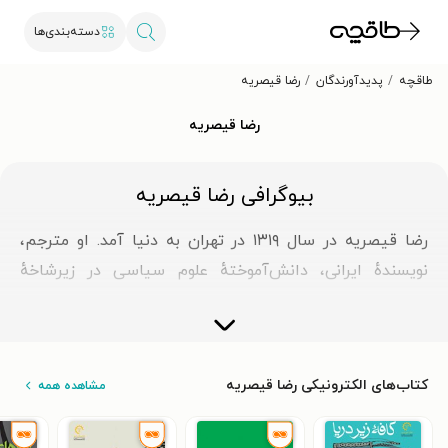
دسته‌بندی‌ها
طاقچه
پدیدآورندگان
رضا قیصریه
رضا قیصریه
بیوگرافی رضا قیصریه
رضا قیصریه در سال ۱۳۱۹ در تهران به دنیا آمد. او مترجم،
نویسندهٔ ایرانی، دانش‌آموختهٔ علوم سیاسی در زیرشاخهٔ
روزنامه‌نگاری از دانشگاه رم در ایتالیا و عضو هیئت‌علمی
بازنشستهٔ گروه زبان ایتالیایی است.
قیصریه استاد نمونهٔ واحد تهران - شمال و از چهره‌های
کتاب‌های الکترونیکی رضا قیصریه
مشاهده همه
پیش‌کسوت در عرصهٔ معرفی ادبیات و هنر ایتالیا است. او در
سال ۲۰۰۱ میلادی به‌خاطر ترجمه و نگارش کتاب‌ها و مقالاتی