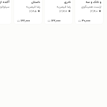
و تانک و سه
نادری
داستان
آکنده ا
داستان دیگر از
ارنست همینگوی
رضا قیصریه
رضا قیصریه
سیلوانو
)
۲
(
۳٫۵
)
۳
(
۳٫۷
)
۴
(
۴٫۰
جنگ داخلی اسپانیا
۳۰,۰۰۰
ت
۱۲۲,۰۰۰
ت
۱۲۲,۰۰۰
ت