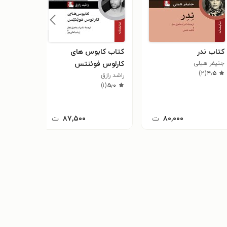
کتاب ندر
کتاب کابوس های
کتاب شای
جنیفر هیلی
کارلوس فوئنتس
اسماعیل ن
)
۲
(
۳٫۰
)
۲
(
۴٫۵
راشد رازق
)
۱
(
۵٫۰
۸۰,۰۰۰
ت
۸۷,۵۰۰
ت