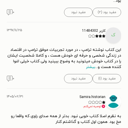
بود...
مفید بود (۲)
مفید نبود
۰
۱۳۹۷/۱۱/۲۵
کاربر 11484302
ک
این کتاب نوشته ترامپ ، در مورد تجربیات موفق ترامپ در اقتصاد
در زندگی شخصی و حرفه ای خودش هست ، و کاملا شخصیت ایشان
را در کتاب خودش میتونید به وضوح ببینید ولی کتاب خیلی اغوا
کننده هست و
...
بیشتر
مفید بود (۱)
مفید نبود
۰
۱۴۰۵/۰۲/۳۱
Samira.historian
توصیه نمی‌کنم.
به نظرم اصلا کتاب خوبی نبود. بدتر از همه صدای راوی که واقعا رو
مخ بود. همون اول کتاب و گذاشتم کنار