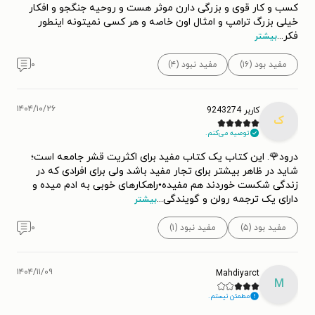
کسب و کار قوی و بزرگی دارن موثر هست و روحیه جنگجو و افکار
خیلی بزرگ ترامپ و امثال اون خاصه و هر کسی نمیتونه اینطور
فکر
...
بیشتر
مفید بود (۱۶)
مفید نبود (۴)
۰
۱۴۰۴/۱۰/۲۶
کاربر 9243274
ک
توصیه می‌کنم.
درود🌹. این کتاب یک کتاب مفید برای اکثریت قشر جامعه است؛
شاید در ظاهر بیشتر برای تجار مفید باشد ولی برای افرادی که در
زندگی شکست خوردند هم مفیده•راهکارهای خوبی به ادم میده و
دارای یک ترجمه رولن و گویندگی
...
بیشتر
مفید بود (۵)
مفید نبود (۱)
۰
۱۴۰۴/۱۱/۰۹
Mahdiyarct
M
مطمئن نیستم.