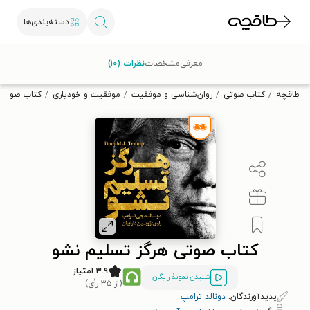
دسته‌بندی‌ها
با کد تخفیف OFF30 اولین کتاب الکترونیکی یا صوتی‌ات را با ۳۰٪
معرفی
مشخصات
نظرات (۱۰)
تخفیف از طاقچه دریافت کن.
طاقچه
کتاب صوتی
روان‌شناسی و موفقیت
موفقیت و خودیاری
کتاب صوتی 
کتاب صوتی هرگز تسلیم نشو
۳.۹ امتیاز
شنیدن نمونۀ رایگان
(از ۳۵ رأی)
پدیدآورندگان:
دونالد ترامپ