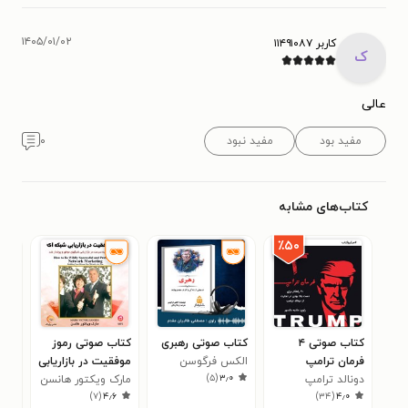
۱۴۰۵/۰۱/۰۲
کاربر ۱۱۴۹۱۰۸۷
ک
عالی
مفید بود
مفید نبود
۰
کتاب‌های مشابه
٪۵۰
کتاب صوتی ۴
کتاب صوتی رهبری
کتاب صوتی رموز
کتا
فرمان ترامپ
الکس فرگوسن
موفقیت در بازاریابی
)
۵
(
۳٫۰
دونالد ترامپ
(خلاصه کتاب)
شبکه‌ ای
مارک ویکتور هانسن
(خل
مرت
۰
)
۷
(
۴٫۶
)
۳۴
(
۴٫۰