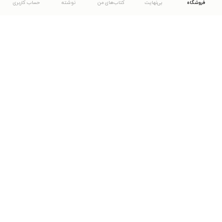
فروشگاه
بی‌نهایت
کتاب‌های من
نوشته
حساب کاربری
دانلود اپلیکیشن طاقچه
... موارد دیگر
مشاهدهٔ دیگر نسخه‌های طاقچه