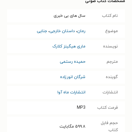
مشخصات کتاب صوتی
نام کتاب
سال‌ های بی‌ خبری
موضوع
رمان
،
داستان خارجی
،
جنایی
نویسنده
ماری هیگینز کلارک
مترجم
حمیده رستمی
گوینده
شرگان انورزاده
انتشارات
انتشارات ماه آوا
فرمت کتاب
MP3
حجم فایل
۵۹۹.۸
مگابایت
کتاب