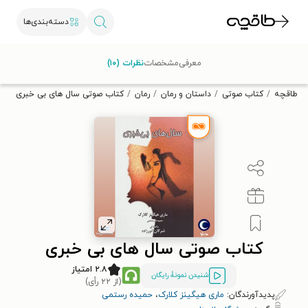
دسته‌بندی‌ها
با کد تخفیف OFF30 اولین کتاب الکترونیکی یا صوتی‌ات را با ۳۰٪
معرفی
مشخصات
نظرات (۱۰)
تخفیف از طاقچه دریافت کن.
طاقچه
کتاب صوتی
داستان و رمان
رمان
کتاب صوتی سال‌ های بی‌ خبری
کتاب صوتی سال‌ های بی‌ خبری
۲.۸ امتیاز
شنیدن نمونۀ رایگان
(از ۲۲ رأی)
پدیدآورندگان:
ماری هیگینز کلارک
،
حمیده رستمی