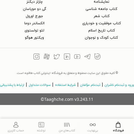
نمایشنامه
چارلز دیکنز
کتاب جامعه شناسی
گی دو موپاسان
کتاب شعر
جورج اورول
کتاب موفقیت و خودیاری
الکساندر دوما
کتاب تاریخ اسلام
لئو تولستوی
کتاب کودک و نوجوان
ویکتور هوگو
© کلیه حقوق این سایت محفوظ و متعلق به فروشگاه اینترنتی کتاب طاقچه است.
|
|
|
|
ورود و ثبت‌نام ناشران
ثبت‌نام مؤلفان
شرایط استفاده
سوالات متداول
ارتباط با پشتیبانی
©Taaghche.com
v
3.243.11
فروشگاه
بی‌نهایت
کتاب‌های من
نوشته
حساب کاربری