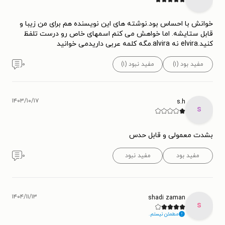
خوانش با احساس بود.نوشته های این نویسنده هم برای من زیبا و
قابل ستایشه. اما خواهش می کنم اسمهای خاص رو درست تلفظ
کنید.elvira نه alvira.مگه کلمه عربی داریدمی خوانید
مفید بود (۱)
مفید نبود (۱)
۰
۱۴۰۳/۱۰/۱۷
s.h
s
بشدت معمولی و قابل حدس
مفید بود
مفید نبود
۰
۱۴۰۴/۱۱/۱۳
shadi zaman
s
مطمئن نیستم.