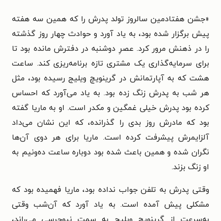
«
جشن هفتادمین سالروز تولد پدرش را که همین سه هفته
پیش برگزار شده بود، به یاد آورد و حوادث چهار روز گذشته
را در ذهنش مرور کرد. عصرِ دوشنبه در دفترش مانده بود تا
براى سرمایه‌گذارى یک مشترى تازه برنامه‌ریزى کند. ساعت
هشت که به آپارتمانش در گرینویچ ویلیج رسیده بود، مثل
هر شب به پدرش زنگ زده بود. به یاد مى‌آورد که احساس
کرده بود پدرش خیلى غمگین و مکدر است. او به ماریا گفته
بود که مادرش روز بدى را گذرانده، که این نشان مى‌داد
آلزایمرش پیشرفت کرده است. ماریا براى هر دوى آن‌ها
نگران شده و همین باعث شده بود دوباره ساعت ده‌ونیم به
او زنگ بزند.
وقتى پدرش به تلفن جواب نداده بود، ماریا فهمیده بود که
مشکلى پیش آمده است. به یاد آورد که آن‌شب وقتى
به‌سرعت از گرینویچ ویلیج به سمت نیوجرسى مى‌راند،