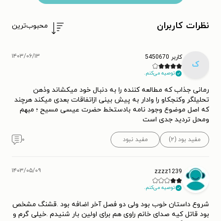
نظرات کاربران
محبوب‌ترین
۱۴۰۳/۰۶/۱۳
کاربر 5450670
ک
توصیه می‌کنم.
رمانی جذاب که مطالعه کننده را به دنبال خود میکشاند وذهن
تحلیلگر وکنجکاو را وادار به پیش بینی ازاتفاقات بعدی میکند هرچند
که اصل موضوع وجود نامه بادستخط حضرت عیسی مسیح ؛ مبهم
ومحل تردید جدی است
مفید بود (۲)
مفید نبود
۰
۱۴۰۳/۰۵/۰۹
zzzz1239
توصیه می‌کنم.
شروع داستان خوب بود ولی دو فصل آخر اضافه بود .قشنگ مشخص
بود قاتل کیه صدای خانم راوی هم برای اولین بار شنیدم .خیلی گرم و