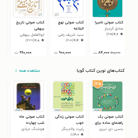
کتاب صوتی نامیرا
کتاب صوتی نهج
کتاب صوتی تاریخ
کتا
صادق کرمیار
البلاغه
بیهقی
گلس
)
۴۹۹
(
۴٫۶
سید شریف رضی
ابوالفضل بیهقی
شیخ
۳
)
۴۳۷
(
۳٫۸
)
۴۰۶
(
۴٫۴
سعد
۸۴,۰۰۰
ت
۹۰۰,۰۰۰
ت
۹۹۰,۰۰۰
ت
۰۰
۱۶۸,۰۰۰
کتاب‌های نوین کتاب گویا
مشاهده همه
٪۲۵
کتاب صوتی یک
کتاب صوتی زندگی
کتاب صوتی ماه
کتا
راهنمای ساده برای
خوب
شب چهارده
مثب
ترومای جمعی
بتسی دی تیری
رابرت والدینگر
هوشنگ مرادی
راج
۰
)
۱
(
۴٫۰
کرمانی