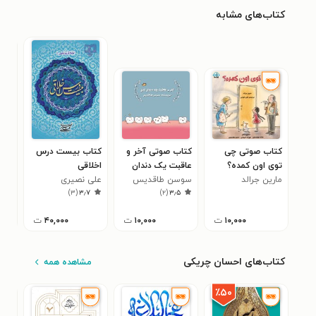
کتاب‌های مشابه
کتاب صوتی چی
کتاب صوتی آخر و
کتاب بیست درس
کتاب
توی اون کمده؟
عاقبت یک دندان
اخلاقی
جین وب
۳
مارین جرالد
تنبل
سوسن طاقدیس
علی نصیری
)
۳
(
۳٫۷
)
۲
(
۳٫۵
۱۰,۰۰۰
ت
۱۰,۰۰۰
ت
۴۰,۰۰۰
ت
کتاب‌های احسان چریکی
مشاهده همه
٪۵۰