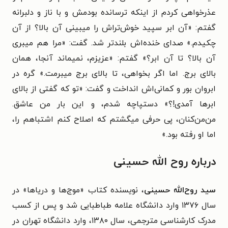
عذرخواهی کردم از اینکه ترسانده بودمش و با ناز و دلبرانه
گفتم: «آن ابر سپید خوش‌تراش را می‏بینی آن بالا؟ از آن
چکیدم.» صدای خنده‏‌اش بلندتر شد. گفت: «مرا هم می‏بری
آن بالا؟ تا آن ابر؟» گفتم: «عزیزم، نمی‏ماند آنجا، همان
بالای برج. اما اگر بخواهی، تا بالای برج می‏برمت.» گره در
ابروان بور و کمانی‌‏اش انداخت و گفت: «تو که گفتی از بالای
ابرها آمدی!؟» دستپاچه شدم، و این بار من عاشق.
من‌من‏‌کنان، پی حرفی می‏گشتم که اصلاح کنم اشتباهم را،
اما او رفته بود.»
درباره روح الله حسینی
سید روح‌‌الله حسینی
، نویسنده کتاب «موج‌ها و دریاها» در
سال ۱۳۷۶ وارد دانشگاه علامه طباطبایی شد و پس از کسب
مدرک کارشناسی مترجمی، سال ۱۳۸۰، وارد دانشگاه تهران در