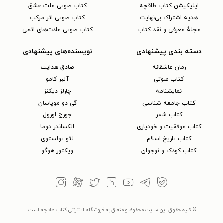
اپلیکیشن کتاب طاقچه
کتاب صوتی ملت عشق
هدیه اشتراک بی‌نهایت
کتاب صوتی اثر مرکب
مجلهٔ معرفی و نقد کتاب
کتاب صوتی عادت‌های اتمی
دسته بندی پیشنهادی
نویسنده‌های پیشنهادی
رمان عاشقانه
صادق هدایت
کتاب‌ صوتی
آلبر کامو
نمایشنامه
چارلز دیکنز
کتاب جامعه شناسی
گی دو موپاسان
کتاب شعر
جورج اورول
کتاب موفقیت و خودیاری
الکساندر دوما
کتاب تاریخ اسلام
لئو تولستوی
کتاب کودک و نوجوان
ویکتور هوگو
© کلیه حقوق این سایت محفوظ و متعلق به فروشگاه اینترنتی کتاب طاقچه است.