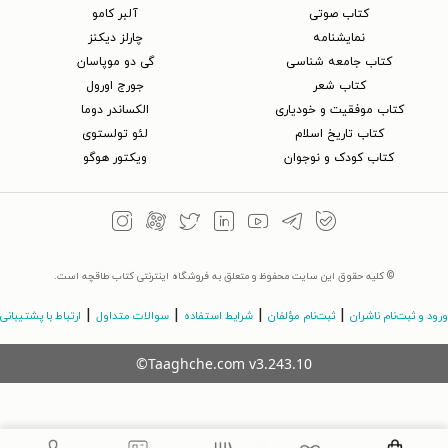
کتاب‌ صوتی
آلبر کامو
نمایشنامه
چارلز دیکنز
کتاب جامعه شناسی
گی دو موپاسان
کتاب شعر
جورج اورول
کتاب موفقیت و خودیاری
الکساندر دوما
کتاب تاریخ اسلام
لئو تولستوی
کتاب کودک و نوجوان
ویکتور هوگو
© کلیه حقوق این سایت محفوظ و متعلق به فروشگاه اینترنتی کتاب طاقچه است.
|
|
|
|
ورود و ثبت‌نام ناشران
ثبت‌نام مؤلفان
شرایط استفاده
سوالات متداول
ارتباط با پشتیبانی
©Taaghche.com
v
3.243.10