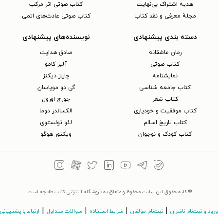
هدیه اشتراک بی‌نهایت
کتاب صوتی اثر مرکب
مجلهٔ معرفی و نقد کتاب
کتاب صوتی عادت‌های اتمی
دسته بندی پیشنهادی
نویسنده‌های پیشنهادی
رمان عاشقانه
صادق هدایت
کتاب‌ صوتی
آلبر کامو
نمایشنامه
چارلز دیکنز
کتاب جامعه شناسی
گی دو موپاسان
کتاب شعر
جورج اورول
کتاب موفقیت و خودیاری
الکساندر دوما
کتاب تاریخ اسلام
لئو تولستوی
کتاب کودک و نوجوان
ویکتور هوگو
© کلیه حقوق این سایت محفوظ و متعلق به فروشگاه اینترنتی کتاب طاقچه است.
|
|
|
|
ورود و ثبت‌نام ناشران
ثبت‌نام مؤلفان
شرایط استفاده
سوالات متداول
ارتباط با پشتیبانی