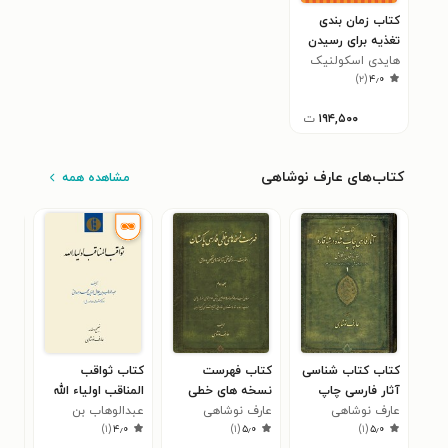
کتاب زمان بندی
تغذیه برای رسیدن
به اوج عملکرد
هایدی اسکولنیک
)
۲
(
۴٫۰
ورزشی
۱۹۴,۵۰۰
ت
کتاب‌های عارف نوشاهی
مشاهده همه
کتاب کتاب شناسی
کتاب فهرست
کتاب ثواقب
کتا
آثار فارسی چاپ
نسخه های خطی
المناقب اولیاء الله
کار
عارف نوشاهی
شده در شبه قاره
عارف نوشاهی
فارسی پاکستان؛
عبدالوهاب بن
بنای
حبیب
)
۱
(
۴٫۰
)
۱
(
۵٫۰
)
۱
(
۵٫۰
(هند، پاکستان،
جلد دوم
جلال‌الدین محمد
مشه