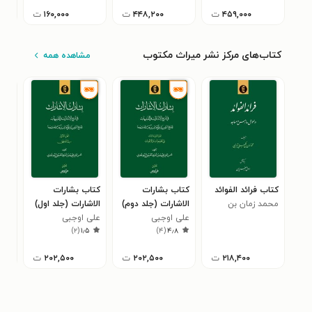
بنگلادش)؛ جلد اول
همدانی
وزیر
۴۵۹,۰۰۰
ت
۴۴۸,۲۰۰
ت
۱۶۰,۰۰۰
ت
کتاب‌های مرکز نشر میراث مکتوب
مشاهده همه
کتاب فرائد الفوائد
کتاب بشارات
کتاب بشارات
کتا
محمد زمان بن
الاشارات (جلد دوم)
الاشارات (جلد اول)
آثا
کلبعلی تبریزی
علی اوجبی
علی اوجبی
عار
شده
۰
)
۲
(
۱٫۵
)
۴
(
۴٫۸
(هن
بنگ
۲۱۸,۴۰۰
ت
۲۰۲,۵۰۰
ت
۲۰۲,۵۰۰
ت
چها