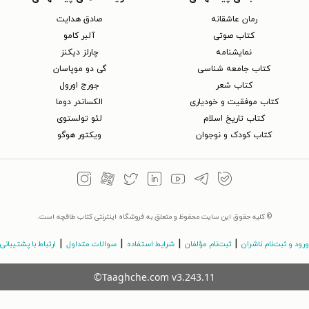
رمان عاشقانه
صادق هدایت
کتاب‌ صوتی
آلبر کامو
نمایشنامه
چارلز دیکنز
کتاب جامعه شناسی
گی دو موپاسان
کتاب شعر
جورج اورول
کتاب موفقیت و خودیاری
الکساندر دوما
کتاب تاریخ اسلام
لئو تولستوی
کتاب کودک و نوجوان
ویکتور هوگو
© کلیه حقوق این سایت محفوظ و متعلق به فروشگاه اینترنتی کتاب طاقچه است.
|
|
|
|
ورود و ثبت‌نام ناشران
ثبت‌نام مؤلفان
شرایط استفاده
سوالات متداول
ارتباط با پشتیبانی
©Taaghche.com
v
3.243.11