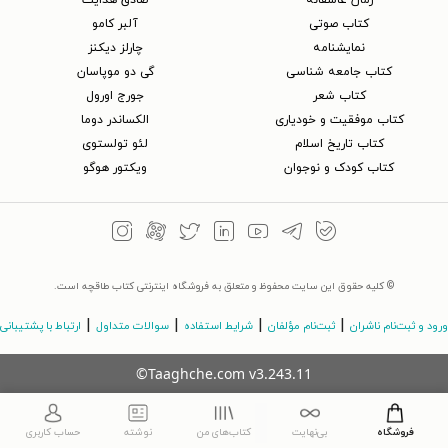
کتاب‌ صوتی
آلبر کامو
نمایشنامه
چارلز دیکنز
کتاب جامعه شناسی
گی دو موپاسان
کتاب شعر
جورج اورول
کتاب موفقیت و خودیاری
الکساندر دوما
کتاب تاریخ اسلام
لئو تولستوی
کتاب کودک و نوجوان
ویکتور هوگو
© کلیه حقوق این سایت محفوظ و متعلق به فروشگاه اینترنتی کتاب طاقچه است.
|
|
|
|
ورود و ثبت‌نام ناشران
ثبت‌نام مؤلفان
شرایط استفاده
سوالات متداول
ارتباط با پشتیبانی
©Taaghche.com
v
3.243.11
فروشگاه
بی‌نهایت
کتاب‌های من
نوشته
حساب کاربری