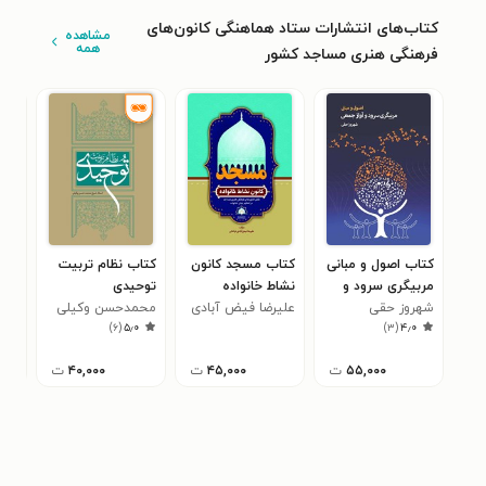
کتاب‌های انتشارات ستاد هماهنگی کانون‌های
مشاهده
همه
فرهنگی هنری مساجد کشور
کتاب اصول و مبانی
کتاب مسجد کانون
کتاب نظام تربیت
کتا
مربیگری سرود و
نشاط خانواده
توحیدی
نظا
آواز جمعی
شهروز حقی
علیرضا فیض آبادی
محمدحسن وکیلی
جمه
غلا
)
۶
(
۵٫۰
)
۳
(
۴٫۰
فراهانی
ایرا
۵۵,۰۰۰
ت
۴۵,۰۰۰
ت
۴۰,۰۰۰
ت