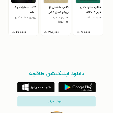
کتاب مادر؛ خدای
کتاب شاهدی از
کتاب خاطرات یک
کتا
کوچک خانه
جهنم نسل کشی
معلم
سید
۰
سیدعطاالله
وسیم سعید
پروین دخت تدین
مها
)
۱
(
۵٫۰
مهاجرانی
۶۰۰,۰۰۰
ت
۲۸۰,۰۰۰
ت
۶۵۰,۰۰۰
ت
دانلود اپلیکیشن طاقچه
... موارد دیگر