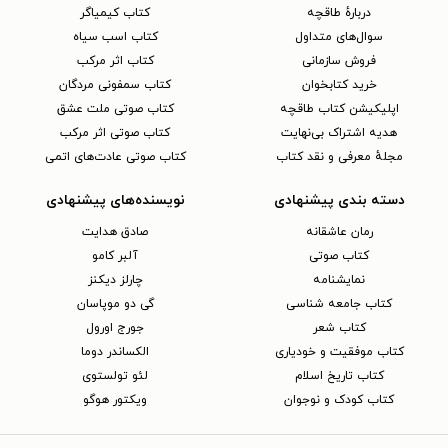
دربارهٔ طاقچه
کتاب کیمیاگر
سوال‌های متداول
کتاب اسب سیاه
فروش سازمانی
کتاب اثر مرکب
خرید کتابخوان
کتاب سمفونی مردگان
اپلیکیشن کتاب طاقچه
کتاب صوتی ملت عشق
هدیه اشتراک بی‌نهایت
کتاب صوتی اثر مرکب
مجلهٔ معرفی و نقد کتاب
کتاب صوتی عادت‌های اتمی
دسته بندی پیشنهادی
نویسنده‌های پیشنهادی
رمان عاشقانه
صادق هدایت
کتاب‌ صوتی
آلبر کامو
نمایشنامه
چارلز دیکنز
کتاب جامعه شناسی
گی دو موپاسان
کتاب شعر
جورج اورول
کتاب موفقیت و خودیاری
الکساندر دوما
کتاب تاریخ اسلام
لئو تولستوی
کتاب کودک و نوجوان
ویکتور هوگو