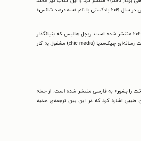
 نام «دست از عذرخواهی بردار دختر!» منتشر کرد و این کتاب نیز مانند
تبدیل شد. پس از این موفقیت‌ها، ریچل هالیس در سال ۲۰۱۹ پادکستی با نام «سه درصد شانس»
تازه‌ترین کتاب هالیس با نام «فاجعه دارد می‌آید» نیز با همان لحن و نوع نگارش او در دو کتاب پیشینش در سال ۲۰۲۰ منتشر شده است. ریچل هالیس که بنیانگذار
شیوه‌ای جدید در حوزه‌ی خودیاری و توسعه‌ی فردی بانوان بوده است، در حال حاضر به عنوان موسس و مدیرعامل شرکت رسانه‌ای چیک‌مدیا (chic media) مشغول به کار
ت را بشور
» به فارسی منتشر شده است. از جمله
ن طیبی اشاره کرد که در این بین ترجمه‌ی هدیه