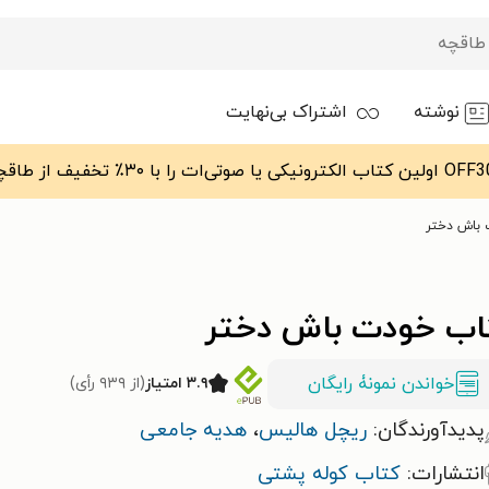
نوشته
اشتراک بی‌نهایت
باش دختر
اب خودت باش دختر
خواندن نمونۀ رایگان
۳.۹ امتیاز
(از ۹۳۹ رأی)
پدیدآورندگان:
ریچل هالیس
،
هدیه جامعی
انتشارات:
کتاب کوله پشتی