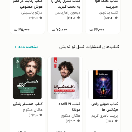
کتاب گانگ هو!
کتاب کنترل زمان را
کتاب رقابت در عصر
کتا
مدیریت
به دست گیرید
هوش مصنوعی
خلا
شگفت‌انگیز
کنت بلانچارد
دیمون زاهاریادس
مارکو یانسیتی
تونی
۸
)
۲
(
۴٫۰
)
۲
(
۴٫۰
)
۵
(
۳٫۴
۲۲,۰۰۰
ت
۷۵,۰۰۰
ت
۳۵,۰۰۰
ت
کتاب‌های انتشارات نسل نواندیش
مشاهده همه
کتاب صوتی رقص
کتاب ۲۱ قاعده
کتاب همسفر زندگی
کتا
فرکانس ها
مولانا
هاکان منگوچ
پید
)
۳
(
۴٫۰
پریسا ناصری کریم
هاکان منگوچ
هست
هاک
۰
)
۳
(
۴٫۳
)
۱
(
۵٫۰
وند