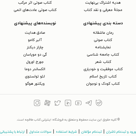
هدیه اشتراک بی‌نهایت
کتاب صوتی اثر مرکب
مجلهٔ معرفی و نقد کتاب
کتاب صوتی عادت‌های اتمی
دسته بندی پیشنهادی
نویسنده‌های پیشنهادی
رمان عاشقانه
صادق هدایت
کتاب‌ صوتی
آلبر کامو
نمایشنامه
چارلز دیکنز
کتاب جامعه شناسی
گی دو موپاسان
کتاب شعر
جورج اورول
کتاب موفقیت و خودیاری
الکساندر دوما
کتاب تاریخ اسلام
لئو تولستوی
کتاب کودک و نوجوان
ویکتور هوگو
© کلیه حقوق این سایت محفوظ و متعلق به فروشگاه اینترنتی کتاب طاقچه است.
|
|
|
|
ورود و ثبت‌نام ناشران
ثبت‌نام مؤلفان
شرایط استفاده
سوالات متداول
ارتباط با پشتیبانی