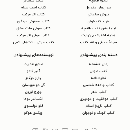
دربارهٔ طاقچه
کتاب کیمیاگر
سوال‌های متداول
کتاب اسب سیاه
فروش سازمانی
کتاب اثر مرکب
خرید کتابخوان
کتاب سمفونی مردگان
اپلیکیشن کتاب طاقچه
کتاب صوتی ملت عشق
هدیه اشتراک بی‌نهایت
کتاب صوتی اثر مرکب
مجلهٔ معرفی و نقد کتاب
کتاب صوتی عادت‌های اتمی
دسته بندی پیشنهادی
نویسنده‌های پیشنهادی
رمان عاشقانه
صادق هدایت
کتاب‌ صوتی
آلبر کامو
نمایشنامه
چارلز دیکنز
کتاب جامعه شناسی
گی دو موپاسان
کتاب شعر
جورج اورول
کتاب موفقیت و خودیاری
الکساندر دوما
کتاب تاریخ اسلام
لئو تولستوی
کتاب کودک و نوجوان
ویکتور هوگو