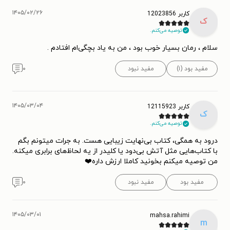
۱۴۰۵/۰۲/۲۶
کاربر 12023856
ک
توصیه می‌کنم.
سلام ، رمان بسیار خوب بود ، من به یاد بچگی‌ام افتادم .
مفید بود (۱)
مفید نبود
۰
۱۴۰۵/۰۳/۰۴
کاربر 12115923
ک
توصیه می‌کنم.
درود به همگی، کتاب بی‌نهایت زیبایی هست. به جرات میتونم بگم
با کتاب‌هایی مثل آتش بی‌دود یا کلیدر از یه لحاظ‌های برابری میکنه.
من توصیه میکنم بخونید کاملا ارزش داره❤️
مفید بود
مفید نبود
۰
۱۴۰۵/۰۳/۰۱
mahsa.rahimi
m