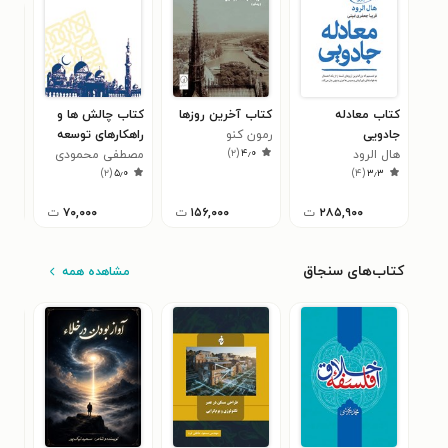
کتاب معادله
کتاب آخرین روزها
کتاب چالش ها و
کتا
جادویی
رمون کنو
راهکارهای توسعه
از‌ط
)
۲
(
۴٫۰
هال الرود
گردشگری در
مصطفی محمودی
مو
۰
)
۲
(
۵٫۰
)
۴
(
۳٫۳
کشورهای اسلامی
زمان
۲۸۵,۹۰۰
ت
۱۵۶,۰۰۰
ت
۷۰,۰۰۰
ت
کتاب‌های سنجاق
مشاهده همه