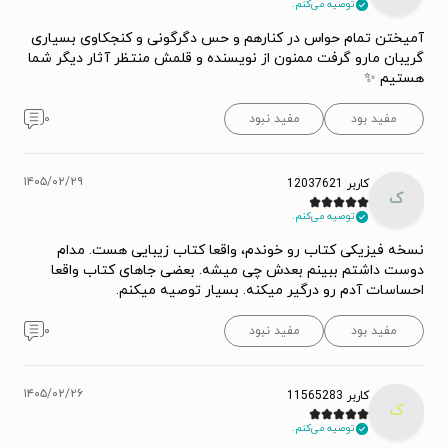
توصیه می‌کنم.
آمیختن تمام حواس در کنارهم و حس دگرگونی و کنجکاوی بسیاری
گریبان مارو گرفت ممنون از نویسنده و قلمش منتظر آثار دیگر شما
هستیم ✨
مفید بود
مفید نبود
۰
۱۴۰۵/۰۲/۲۹
کاربر 12037621
ک
توصیه می‌کنم.
نسخه فیزیکی کتاب رو خوندم، واقعا کتاب زیبایی هست. مدام
دوست داشتم ببینم بعدش چی میشه. بعضی جاهای کتاب واقعا
احساسات آدم رو درگیر میکنه. بسیار توصیه میکنم.
مفید بود
مفید نبود
۰
۱۴۰۵/۰۲/۲۶
کاربر 11565283
ک
توصیه می‌کنم.