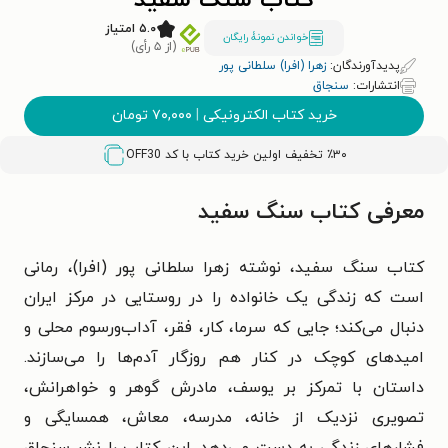
کتاب سنگ سفید
۵.۰ امتیاز
خواندن نمونۀ رایگان
(از ۵ رأی)
پدیدآورندگان:
زهرا (افرا) سلطانی پور
انتشارات:
سنجاق
خرید کتاب الکترونیکی
|
۷۰,۰۰۰
تومان
٪۳۰ تخفیف اولین خرید کتاب با کد
OFF30
معرفی کتاب سنگ سفید
کتاب سنگ سفید، نوشته زهرا سلطانی پور (افرا)، رمانی
است که زندگی یک خانواده را در روستایی در مرکز ایران
دنبال می‌کند؛ جایی که سرما، کار، فقر، آداب‌ورسوم محلی و
امیدهای کوچک در کنار هم روزگار آدم‌ها را می‌سازند.
داستان با تمرکز بر یوسف، مادرش گوهر و خواهرانش،
تصویری نزدیک از خانه، مدرسه، معاش، همسایگی و
فشارهای زندگی به دست می‌دهد. این کتاب را نشر سنجاق